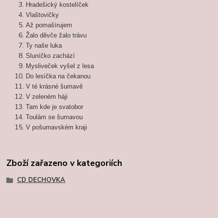
Hradešický kostelíček
Vlaštovičky
Až pomašírujem
Žalo děvče žalo trávu
Ty naše luka
Sluníčko zachází
Mysliveček vyšel z lesa
Do lesíčka na čekanou
V té krásné šumavě
V zeleném háji
Tam kde je svatobor
Toulám se šumavou
V pošumavském kraji
Zboží zařazeno v kategoriích
CD DECHOVKA