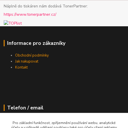
Náplně do tiskáren nám dodává TonerPartner:
https://www.tonerpartner.cz/
Informace pro zákazníky
Obchodní podmínky
Jak nakupovat
Kontakt
Telefon / email
+420 602 213 111
Pro základní funkčnost, zpříjemnění používání webu, analytické
účely a v případě udělení souhlasu také pro účely cílení reklamy