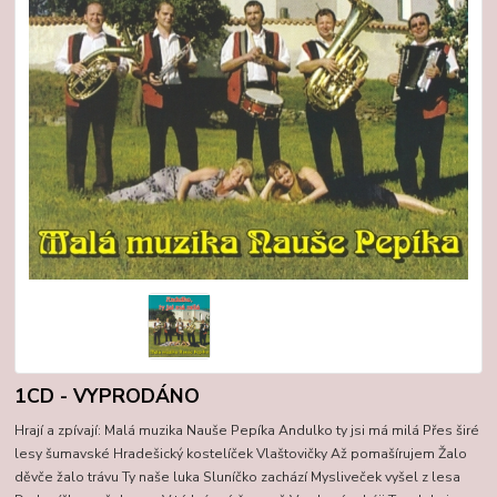
1CD - VYPRODÁNO
Hrají a zpívají: Malá muzika Nauše Pepíka Andulko ty jsi má milá Přes širé
lesy šumavské Hradešický kostelíček Vlaštovičky Až pomašírujem Žalo
děvče žalo trávu Ty naše luka Sluníčko zachází Mysliveček vyšel z lesa