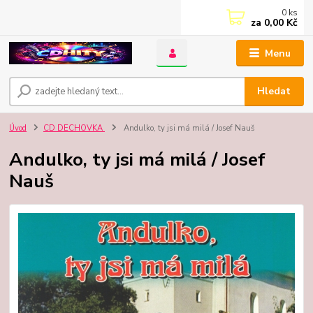
0
ks
za
0,00 Kč
Menu
Hledat
Úvod
CD DECHOVKA
Andulko, ty jsi má milá / Josef Nauš
Andulko, ty jsi má milá / Josef
Nauš