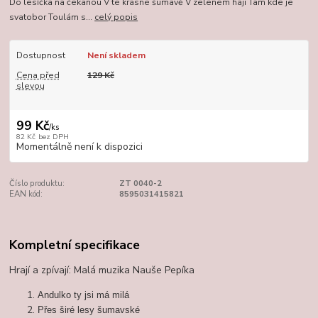
Do lesíčka na čekanou V té krásné šumavě V zeleném háji Tam kde je
svatobor Toulám s...
celý popis
Dostupnost
Není skladem
Cena před
129 Kč
slevou
99 Kč
/
ks
82 Kč
bez DPH
Momentálně není k dispozici
Číslo produktu:
ZT 0040-2
EAN kód:
8595031415821
Kompletní specifikace
Hrají a zpívají: Malá muzika Nauše Pepíka
Andulko ty jsi má milá
Přes širé lesy šumavské