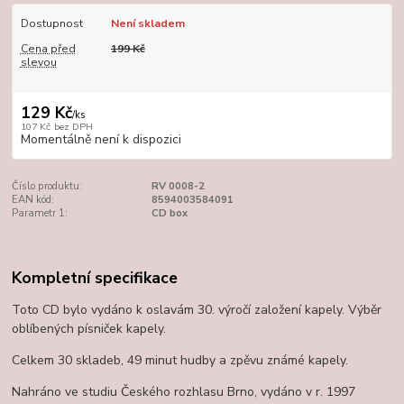
Dostupnost
Není skladem
Cena před
199 Kč
slevou
129 Kč
/
ks
107 Kč
bez DPH
Momentálně není k dispozici
Číslo produktu:
RV 0008-2
EAN kód:
8594003584091
Parametr 1:
CD box
Kompletní specifikace
Toto CD bylo vydáno k oslavám 30. výročí založení kapely. Výběr
oblíbených písniček kapely.
Celkem 30 skladeb, 49 minut hudby a zpěvu známé kapely.
Nahráno ve studiu Českého rozhlasu Brno, vydáno v r. 1997