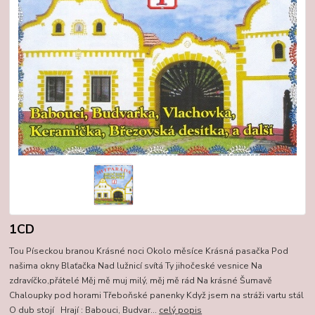
1CD
Tou Píseckou branou Krásné noci Okolo měsíce Krásná pasačka Pod
našima okny Blaťačka Nad lužnicí svítá Ty jihočeské vesnice Na
zdravíčko,přátelé Měj mě muj milý, měj mě rád Na krásné Šumavě
Chaloupky pod horami Třeboňské panenky Když jsem na stráži vartu stál
O dub stojí Hrají : Babouci, Budvar...
celý popis