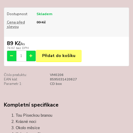
Dostupnost
Skladem
Cena před
99 Kč
slevou
89 Kč
/
ks
74 Kč
bez DPH
Přidat do košíku
Číslo produktu:
VM0206
EAN kód:
8595031420627
Parametr 1:
CD box
Kompletní specifikace
Tou Píseckou branou
Krásné noci
Okolo měsíce