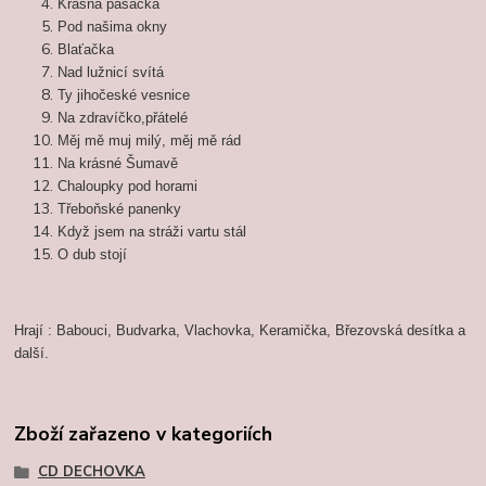
Krásná pasačka
Pod našima okny
Blaťačka
Nad lužnicí svítá
Ty jihočeské vesnice
Na zdravíčko,přátelé
Měj mě muj milý, měj mě rád
Na krásné Šumavě
Chaloupky pod horami
Třeboňské panenky
Když jsem na stráži vartu stál
O dub stojí
Hrají : Babouci, Budvarka, Vlachovka, Keramička, Březovská desítka a
další.
Zboží zařazeno v kategoriích
CD DECHOVKA