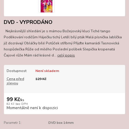
DVD - VYPRODÁNO
Nejkrásnější shledání je s mámou Božejovský kluci Tiché tango
Poděkování rodičům Háječku tichý Letěl bílý pták Malá písnička Jablíčka
již dozrávají Obláčky bílé Potůček stříbrný Přijďte kamarádi Tasnovická
hospůdečka Růže od milého Poslední polibek Slepička kropenatá
Čajové růže Mám rád krásné d...
celý popis
Dostupnost
Není skladem
Cena před
129 Kč
slevou
99 Kč
/
ks
82 Kč
bez DPH
Momentálně není k dispozici
Parametr 1:
DVD box 14mm