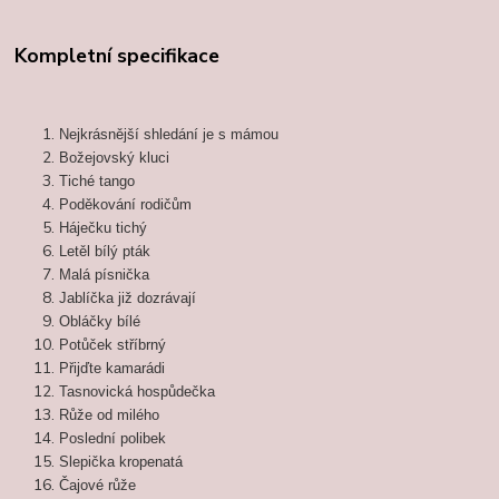
Kompletní specifikace
Nejkrásnější shledání je s mámou
Božejovský kluci
Tiché tango
Poděkování rodičům
Háječku tichý
Letěl bílý pták
Malá písnička
Jablíčka již dozrávají
Obláčky bílé
Potůček stříbrný
Přijďte kamarádi
Tasnovická hospůdečka
Růže od milého
Poslední polibek
Slepička kropenatá
Čajové růže