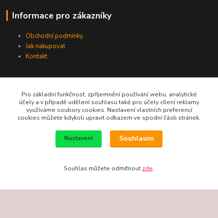
Informace pro zákazníky
Obchodní podmínky
Jak nakupovat
Kontakt
Pro základní funkčnost, zpříjemnění používání webu, analytické
účely a v případě udělení souhlasu také pro účely cílení reklamy
využíváme soubory cookies. Nastavení vlastních preferencí
cookies můžete kdykoli upravit odkazem ve spodní části stránek.
Telefon / email
Souhlasím
Nastavení
+420 602 213 111
new-studio@seznam.cz
Souhlas můžete odmítnout
zde
.