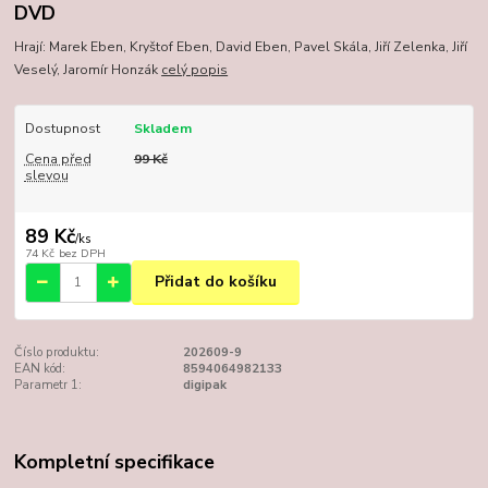
DVD
Hrají: Marek Eben, Kryštof Eben, David Eben, Pavel Skála, Jiří Zelenka, Jiří
Veselý, Jaromír Honzák
celý popis
Dostupnost
Skladem
Cena před
99 Kč
slevou
89 Kč
/
ks
74 Kč
bez DPH
Přidat do košíku
Číslo produktu:
202609-9
EAN kód:
8594064982133
Parametr 1:
digipak
Kompletní specifikace