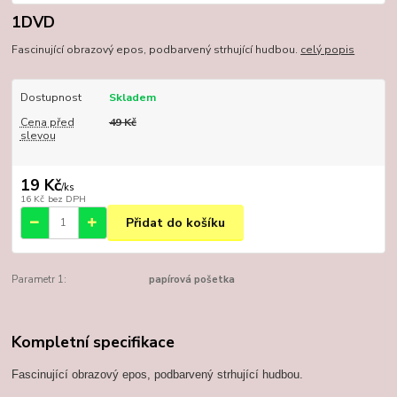
1DVD
Fascinující obrazový epos, podbarvený strhující hudbou.
celý popis
Dostupnost
Skladem
Cena před
49 Kč
slevou
19 Kč
/
ks
16 Kč
bez DPH
Přidat do košíku
Parametr 1:
papírová pošetka
Kompletní specifikace
Fascinující obrazový epos, podbarvený strhující hudbou.