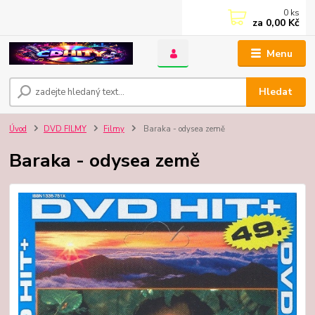
0
ks
za
0,00 Kč
Menu
Hledat
Úvod
DVD FILMY
Filmy
Baraka - odysea země
Baraka - odysea země