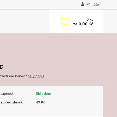
Přihlášení
0
ks
za
0,00 Kč
D
 zastihne konec?
celý popis
tupnost
Skladem
a před slevou
49 Kč