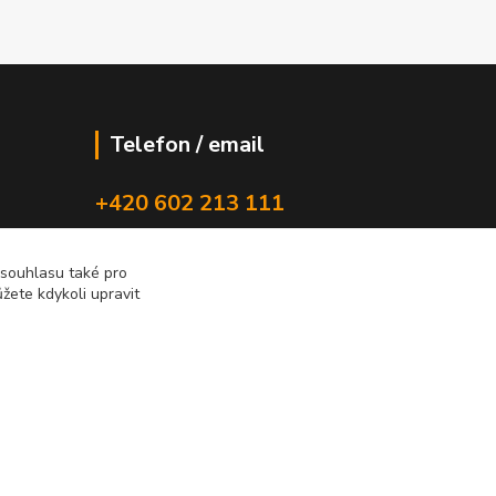
Telefon / email
+420 602 213 111
new-studio@seznam.cz
 souhlasu také pro
žete kdykoli upravit
Vytvořeno na
Eshop-rychle.cz