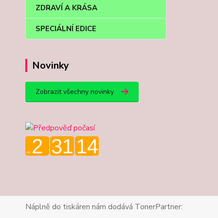
ZDRAVÍ A KRÁSA
SPECIÁLNÍ EDICE
Novinky
Zobrazit všechny novinky
Náplně do tiskáren nám dodává TonerPartner: