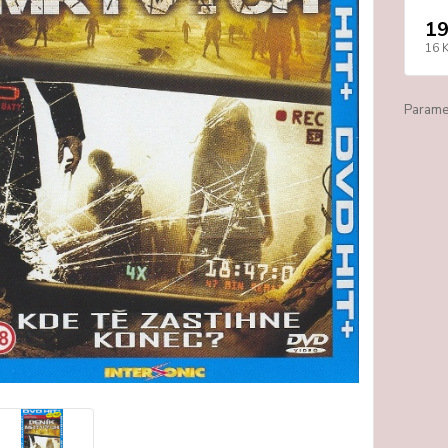
19
16 
Paramet