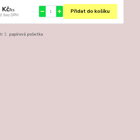
 Kč
/
ks
Přidat do košíku
Kč
bez DPH
r 1:
papírová pošetka