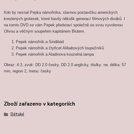
Kdo by neznal Pepka námořníka, slavnou postavičku amerických
kreslených grotesek, které bavily několik generací filmových diváků. I
na tomto DVD se vám Pepek představí společně se svou vyvolenou
Olivou a věčným soupeřem kapitánem Blutem.
Pepek námořník a Sindibád
Pepek námořník a čtyřicet Alibabových loupežníků
Pepek námořník a Aladinova kouzelná lampa
Obraz: 4:3, zvuk: DD 2.0 česky, DD 2.0 anglicky, titulky: ne, délka: 57
min, region 2, menu: česky
Zboží zařazeno v kategoriích
Dětské