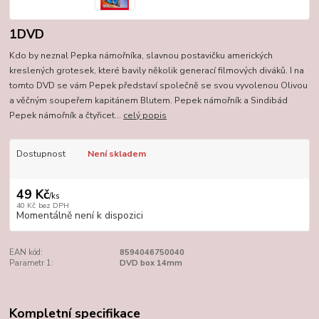
1DVD
Kdo by neznal Pepka námořníka, slavnou postavičku amerických
kreslených grotesek, které bavily několik generací filmových diváků. I na
tomto DVD se vám Pepek představí společně se svou vyvolenou Olivou
a věčným soupeřem kapitánem Blutem. Pepek námořník a Sindibád
Pepek námořník a čtyřicet...
celý popis
Dostupnost
Není skladem
49 Kč
/
ks
40 Kč
bez DPH
Momentálně není k dispozici
EAN kód:
8594046750040
Parametr 1:
DVD box 14mm
Kompletní specifikace