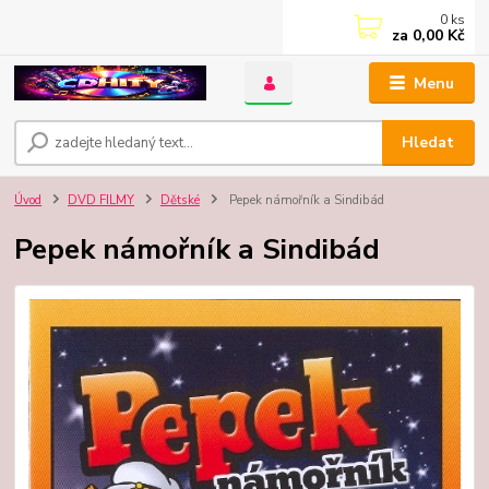
0
ks
za
0,00 Kč
Menu
Hledat
Úvod
DVD FILMY
Dětské
Pepek námořník a Sindibád
Pepek námořník a Sindibád