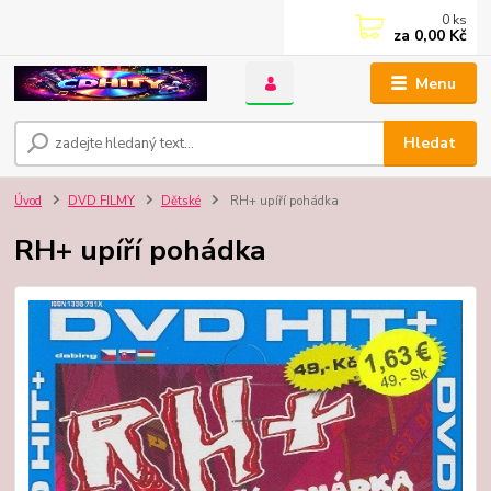
0
ks
za
0,00 Kč
Menu
Hledat
Úvod
DVD FILMY
Dětské
RH+ upíří pohádka
RH+ upíří pohádka