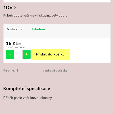
1DVD
Příběh podle vaší krevní skupiny.
celý popis
Dostupnost
Skladem
16 Kč
/
ks
13 Kč
bez DPH
Přidat do košíku
Parametr 1:
papírová pošetka
Kompletní specifikace
Příběh podle vaší krevní skupiny.