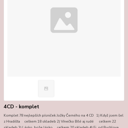
4CD - komplet
Komplet 78 nejlepších písniček Jožky Černého na 4 CD 1) Když jsem šel
z Hradišťa celkem 18 skladeb 2) Vínečko Bílé aj rudé celkem 22
skladeb 3) Lásko, bože lásko celkem 20 skladeb 4) Ej, od Buchlova