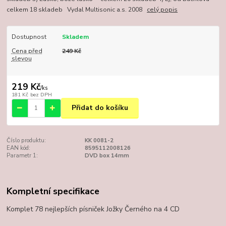
celkem 18 skladeb Vydal Multisonic a.s. 2008
celý popis
Dostupnost
Skladem
Cena před
249 Kč
slevou
219 Kč
/
ks
181 Kč
bez DPH
Přidat do košíku
Číslo produktu:
KK 0081-2
EAN kód:
8595112008126
Parametr 1:
DVD box 14mm
Kompletní specifikace
Komplet 78 nejlepších písniček Jožky Černého na 4 CD