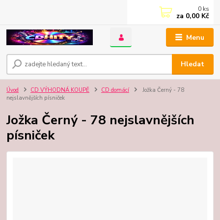
0
ks
za
0,00 Kč
Menu
Hledat
Úvod
CD VÝHODNÁ KOUPĚ
CD domácí
Jožka Černý - 78
nejslavnějších písniček
Jožka Černý - 78 nejslavnějších
písniček