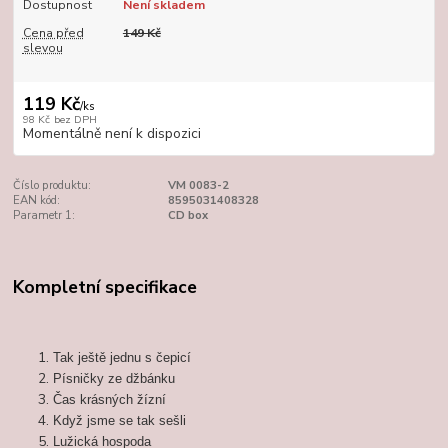
Dostupnost
Není skladem
Cena před
149 Kč
slevou
119 Kč
/
ks
98 Kč
bez DPH
Momentálně není k dispozici
Číslo produktu:
VM 0083-2
EAN kód:
8595031408328
Parametr 1:
CD box
Kompletní specifikace
Tak ještě jednu s čepicí
Písničky ze džbánku
Čas krásných žízní
Když jsme se tak sešli
Lužická hospoda