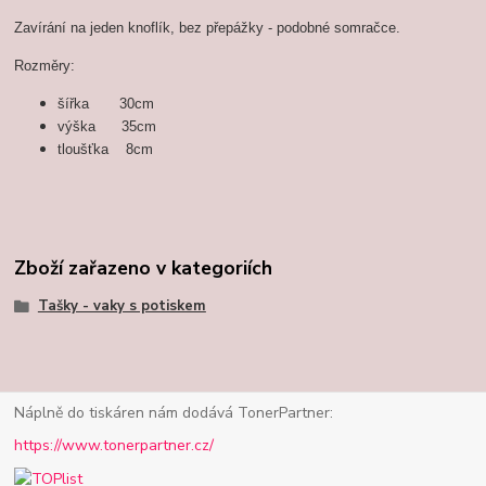
Zavírání na jeden knoflík, bez přepážky - podobné somračce.
Rozměry:
šířka 30cm
výška 35cm
tloušťka 8cm
Zboží zařazeno v kategoriích
Tašky - vaky s potiskem
Náplně do tiskáren nám dodává TonerPartner:
https://www.tonerpartner.cz/