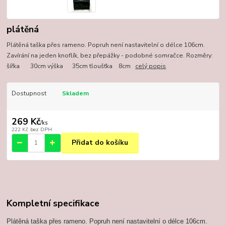
plátěná
Plátěná taška přes rameno. Popruh není nastavitelní o délce 106cm.
Zavírání na jeden knoflík, bez přepážky - podobné somračce. Rozměry:
šířka 30cm výška 35cm tloušťka 8cm
celý popis
Dostupnost
Skladem
269 Kč
/
ks
222 Kč
bez DPH
Přidat do košíku
Kompletní specifikace
Plátěná taška přes rameno. Popruh není nastavitelní o délce 106cm.