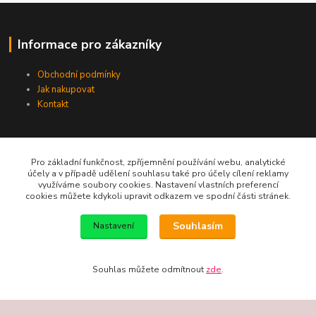
Informace pro zákazníky
Obchodní podmínky
Jak nakupovat
Kontakt
Pro základní funkčnost, zpříjemnění používání webu, analytické
účely a v případě udělení souhlasu také pro účely cílení reklamy
využíváme soubory cookies. Nastavení vlastních preferencí
cookies můžete kdykoli upravit odkazem ve spodní části stránek.
Telefon / email
Souhlasím
Nastavení
+420 602 213 111
new-studio@seznam.cz
Souhlas můžete odmítnout
zde
.