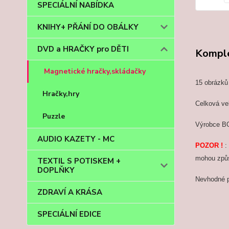
SPECIÁLNÍ NABÍDKA
KNIHY+ PŘÁNÍ DO OBÁLKY
DVD a HRAČKY pro DĚTI
Komple
Magnetické hračky,skládačky
15 obrázků
Hračky,hry
Celková ve
Puzzle
Výrobce 
AUDIO KAZETY - MC
POZOR !
:
mohou způs
TEXTIL S POTISKEM +
DOPLŇKY
Nevhodné pr
ZDRAVÍ A KRÁSA
SPECIÁLNÍ EDICE