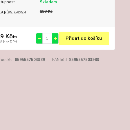
tupnost
Skladem
a před slevou
199 Kč
9 Kč
/
ks
Přidat do košíku
Kč
bez DPH
roduktu:
8595557503989
EAN kód:
8595557503989