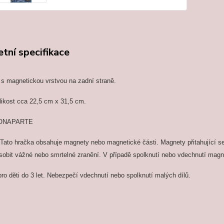
tní specifikace
 s magnetickou vrstvou na zadní straně.
likost cca 22,5 cm x 31,5 cm.
BONAPARTE
 Tato hračka obsahuje magnety nebo magnetické části. Magnety přitahující s
obit vážné nebo smrtelné zranění. V případě spolknutí nebo vdechnutí magn
o děti do 3 let. Nebezpečí vdechnutí nebo spolknutí malých dílů.