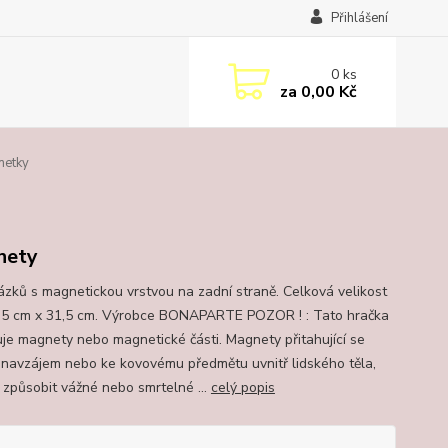
Přihlášení
0
ks
za
0,00 Kč
netky
nety
ázků s magnetickou vrstvou na zadní straně. Celková velikost
,5 cm x 31,5 cm. Výrobce BONAPARTE POZOR ! : Tato hračka
je magnety nebo magnetické části. Magnety přitahující se
 navzájem nebo ke kovovému předmětu uvnitř lidského těla,
způsobit vážné nebo smrtelné ...
celý popis