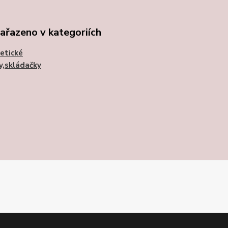
zařazeno v kategoriích
etické
y,skládačky