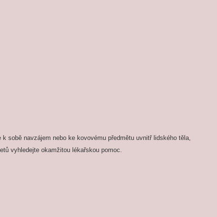
e k sobě navzájem nebo ke kovovému předmětu uvnitř lidského těla,
etů vyhledejte okamžitou lékařskou pomoc.