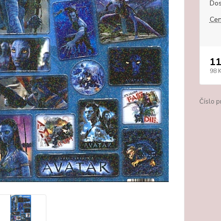
Dos
Cen
11
98 
Číslo p