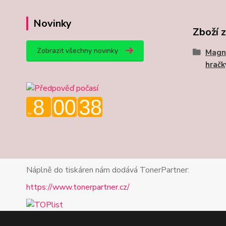
Novinky
Zboží 
Zobrazit všechny novinky
Magn
hračk
Náplně do tiskáren nám dodává TonerPartner:
https://www.tonerpartner.cz/