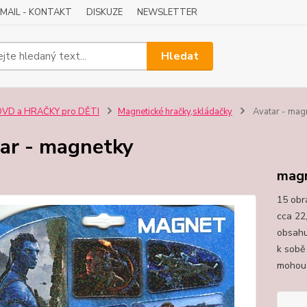
-MAIL - KONTAKT
DISKUZE
NEWSLETTER
Hledat
DVD a HRAČKY pro DĚTI
Magnetické hračky,skládačky
Avatar - mag
ar - magnetky
mag
15 obr
cca 22
obsahu
k sobě
mohou 