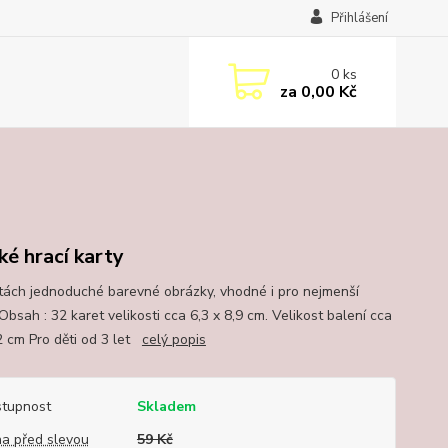
Přihlášení
0
ks
za
0,00 Kč
ké hrací karty
tách jednoduché barevné obrázky, vhodné i pro nejmenší
Obsah : 32 karet velikosti cca 6,3 x 8,9 cm. Velikost balení cca
2 cm Pro děti od 3 let
celý popis
tupnost
Skladem
a před slevou
59 Kč