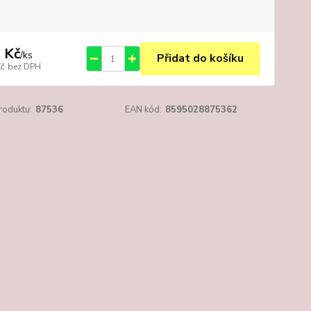
 Kč
/
ks
Přidat do košíku
Kč
bez DPH
roduktu:
87536
EAN kód:
8595028875362