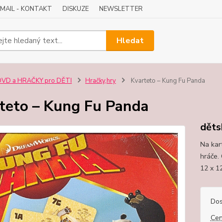
-MAIL - KONTAKT
DISKUZE
NEWSLETTER
Hledat
DVD a HRAČKY pro DĚTI
Hračky,hry
Kvarteto – Kung Fu Panda
teto – Kung Fu Panda
děts
Na kar
hráče. 
12 x 1
Dos
Cen