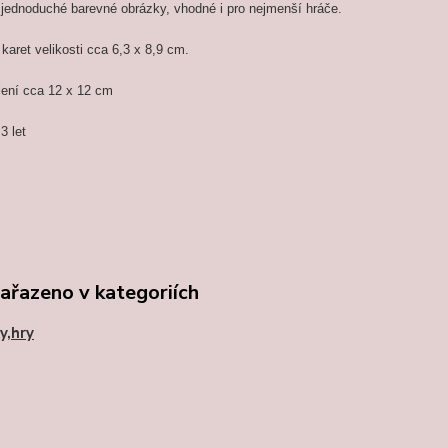
 jednoduché barevné obrázky, vhodné i pro nejmenší hráče.
karet velikosti cca 6,3 x 8,9 cm.
lení cca 12 x 12 cm
3 let
zařazeno v kategoriích
y,hry