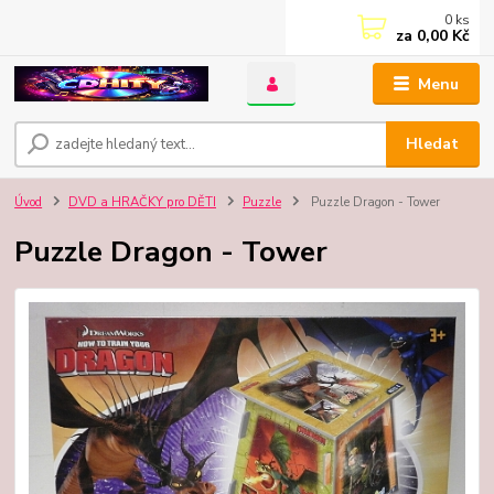
0
ks
za
0,00 Kč
Menu
Hledat
Úvod
DVD a HRAČKY pro DĚTI
Puzzle
Puzzle Dragon - Tower
Puzzle Dragon - Tower