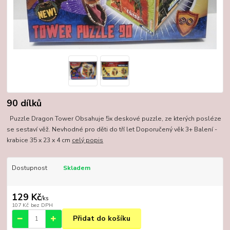
90 dílků
Puzzle Dragon Tower Obsahuje 5x deskové puzzle, ze kterých posléze
se sestaví věž. Nevhodné pro děti do tří let Doporučený věk 3+ Balení -
krabice 35 x 23 x 4 cm
celý popis
Dostupnost
Skladem
129 Kč
/
ks
107 Kč
bez DPH
Přidat do košíku