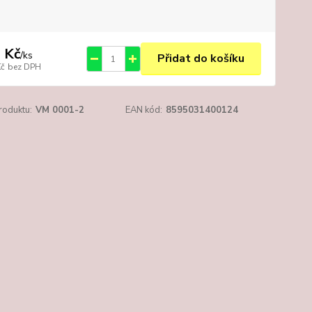
 Kč
/
ks
Přidat do košíku
Kč
bez DPH
roduktu:
VM 0001-2
EAN kód:
8595031400124