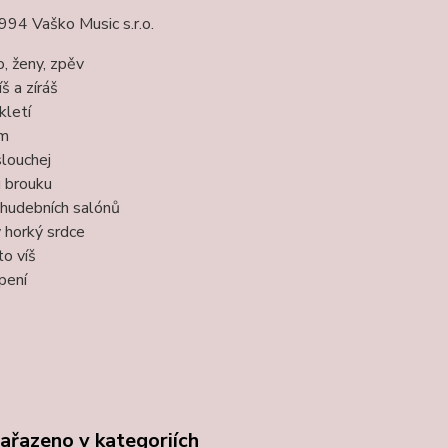
94 Vaško Music s.r.o.
o, ženy, zpěv
š a zíráš
kletí
ám
louchej
 brouku
 hudebních salónů
 horký srdce
to víš
pení
zařazeno v kategoriích