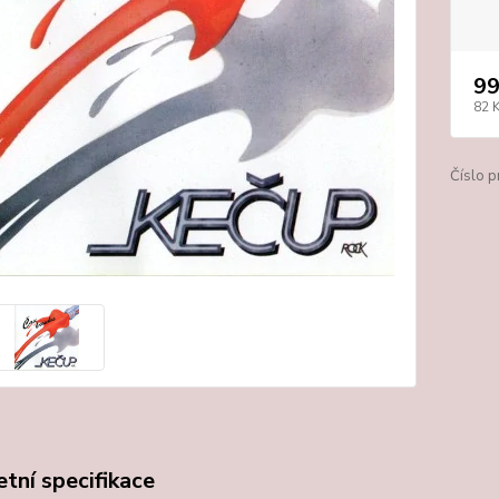
99
82 
Číslo p
tní specifikace