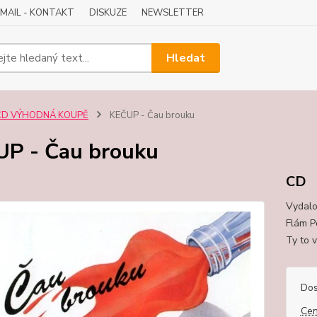
-MAIL - KONTAKT
DISKUZE
NEWSLETTER
Hledat
CD VÝHODNÁ KOUPĚ
KEČUP - Čau brouku
P - Čau brouku
CD
Vydalo 
Flám P
Ty to 
Dos
Cen