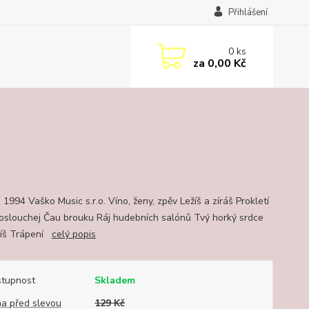
Přihlášení
0
ks
za
0,00 Kč
1994 Vaško Music s.r.o. Víno, ženy, zpěv Ležíš a zíráš Prokletí
oslouchej Čau brouku Ráj hudebních salónů Tvý horký srdce
víš Trápení
celý popis
tupnost
Skladem
a před slevou
129 Kč