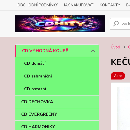
OBCHODNÍ PODMÍNKY
JAK NAKUPOVAT
KONTAKTY
E
Úvod
CD VÝHODNÁ KOUPĚ
KEČU
CD domácí
CD zahraniční
Akce
CD ostatní
CD DECHOVKA
CD EVERGREENY
CD HARMONIKY