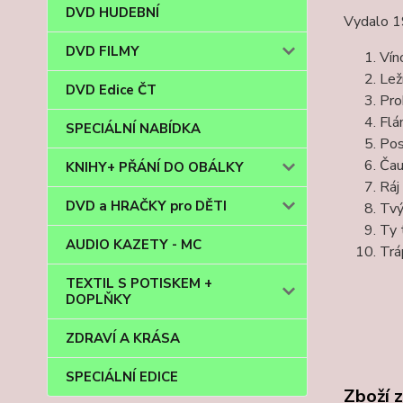
DVD HUDEBNÍ
Vydalo 19
DVD FILMY
Vín
Leží
DVD Edice ČT
Pro
Fl
SPECIÁLNÍ NABÍDKA
Pos
Čau
KNIHY+ PŘÁNÍ DO OBÁLKY
Ráj
DVD a HRAČKY pro DĚTI
Tvý
Ty 
AUDIO KAZETY - MC
Trá
TEXTIL S POTISKEM +
DOPLŇKY
ZDRAVÍ A KRÁSA
SPECIÁLNÍ EDICE
Zboží 