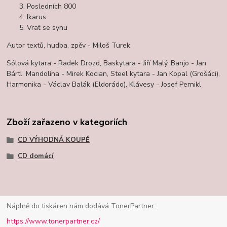
Posledních 800
Ikarus
Vrať se synu
Autor textů, hudba, zpěv - Miloš Turek
Sólová kytara - Radek Drozd, Baskytara - Jiří Malý, Banjo - Jan
Bártl, Mandolína - Mirek Kocian, Steel kytara - Jan Kopal (Grošáci),
Harmonika - Václav Balák (Eldorádo), Klávesy - Josef Pernikl
Zboží zařazeno v kategoriích
CD VÝHODNÁ KOUPĚ
CD domácí
Náplně do tiskáren nám dodává TonerPartner:
https://www.tonerpartner.cz/