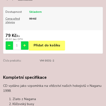
Dostupnost
Skladem
Cena před
99 Kč
slevou
79 Kč
/
ks
65 Kč
bez DPH
Přidat do košíku
Číslo produktu:
VM 0031-2
Kompletní specifikace
CD vydáno jako vzpomínka na vítězství našich hokejistů v Naganu
1998.
Zlato z Nagana
Klíčovský busy