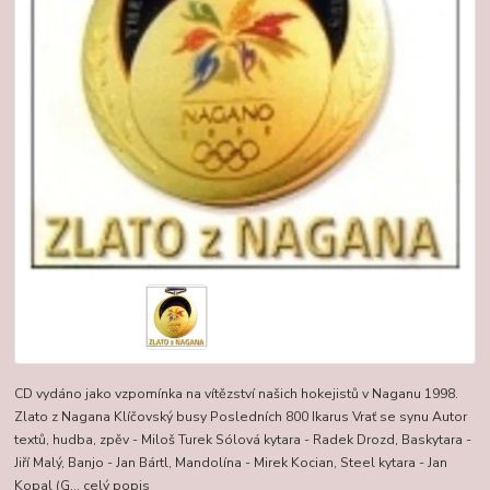
CD vydáno jako vzpomínka na vítězství našich hokejistů v Naganu 1998.
Zlato z Nagana Klíčovský busy Posledních 800 Ikarus Vrať se synu Autor
textů, hudba, zpěv - Miloš Turek Sólová kytara - Radek Drozd, Baskytara -
Jiří Malý, Banjo - Jan Bártl, Mandolína - Mirek Kocian, Steel kytara - Jan
Kopal (G...
celý popis