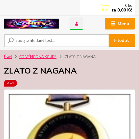
0
ks
za
0,00 Kč
Menu
Hledat
Úvod
CD VÝHODNÁ KOUPĚ
ZLATO Z NAGANA
ZLATO Z NAGANA
Akce