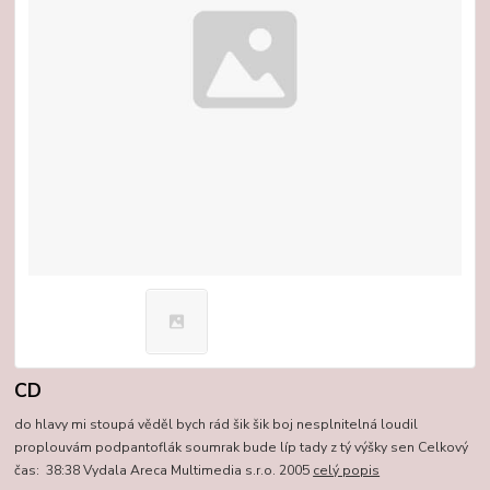
CD
do hlavy mi stoupá věděl bych rád šik šik boj nesplnitelná loudil
proplouvám podpantoflák soumrak bude líp tady z tý výšky sen Celkový
čas: 38:38 Vydala Areca Multimedia s.r.o. 2005
celý popis