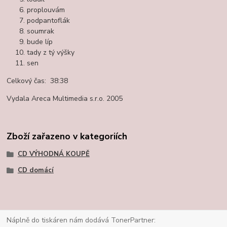
proplouvám
podpantoflák
soumrak
bude líp
tady z tý výšky
sen
Celkový čas: 38:38
Vydala Areca Multimedia s.r.o. 2005
Zboží zařazeno v kategoriích
CD VÝHODNÁ KOUPĚ
CD domácí
Náplně do tiskáren nám dodává TonerPartner: