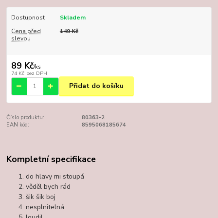
Dostupnost
Skladem
Cena před
149 Kč
slevou
89 Kč
/
ks
74 Kč
bez DPH
Přidat do košíku
Číslo produktu:
80363-2
EAN kód:
8595068185674
Kompletní specifikace
do hlavy mi stoupá
věděl bych rád
šik šik boj
nesplnitelná
loudil