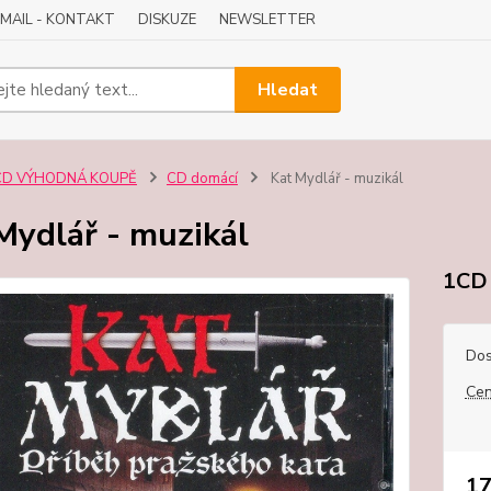
-MAIL - KONTAKT
DISKUZE
NEWSLETTER
Hledat
CD VÝHODNÁ KOUPĚ
CD domácí
Kat Mydlář - muzikál
Mydlář - muzikál
1CD
Dos
Cen
17