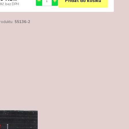
Přidat do košíku
 Kč
bez DPH
roduktu:
55136-2