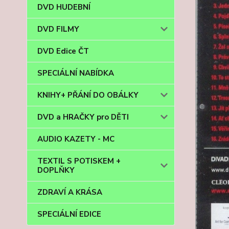
DVD HUDEBNÍ
DVD FILMY
DVD Edice ČT
SPECIÁLNÍ NABÍDKA
KNIHY+ PŘÁNÍ DO OBÁLKY
DVD a HRAČKY pro DĚTI
AUDIO KAZETY - MC
TEXTIL S POTISKEM +
DOPLŇKY
ZDRAVÍ A KRÁSA
SPECIÁLNÍ EDICE