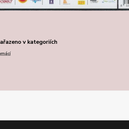
zařazeno v kategoriích
omácí