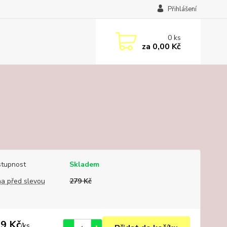
Přihlášení
0
ks
za
0,00 Kč
tupnost
Skladem
a před slevou
279 Kč
9 Kč
/
ks