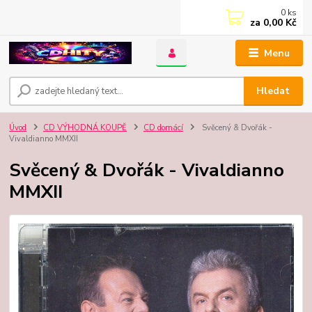
0
ks
za
0,00 Kč
Menu
Hledat
Úvod
CD VÝHODNÁ KOUPĚ
CD domácí
Svěcený & Dvořák -
Vivaldianno MMXII
Svěcený & Dvořák - Vivaldianno
MMXII