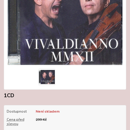
1CD
Dostupnost
Není skladem
Cena před
299 Kč
slevou