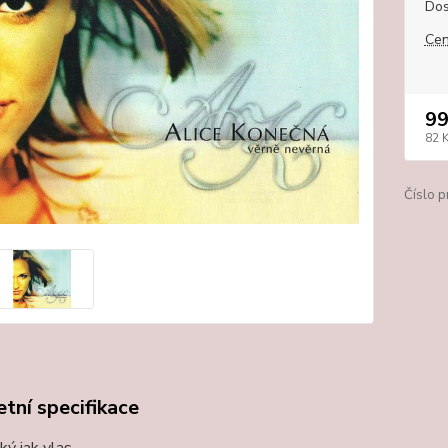
Dos
Cen
99
82 
Číslo p
tní specifikace
ký jak vlas