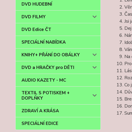
DVD HUDEBNÍ
Věr
Čas
DVD FILMY
Jsi 
Dej
DVD Edice ČT
Nár
Ido
SPECIÁLNÍ NABÍDKA
Ván
KNIHY+ PŘÁNÍ DO OBÁLKY
Na 
Pro
DVD a HRAČKY pro DĚTI
Lás
Roz
AUDIO KAZETY - MC
Co j
Dův
TEXTIL S POTISKEM +
DOPLŇKY
Br
Don
ZDRAVÍ A KRÁSA
Sum
SPECIÁLNÍ EDICE