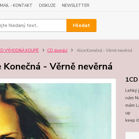
-MAIL - KONTAKT
DISKUZE
NEWSLETTER
Hledat
CD VÝHODNÁ KOUPĚ
CD domácí
Alice Konečná - Věrně nevěrná
e Konečná - Věrně nevěrná
1CD
Lehký j
nám Ná
mám Lá
up (
keep i