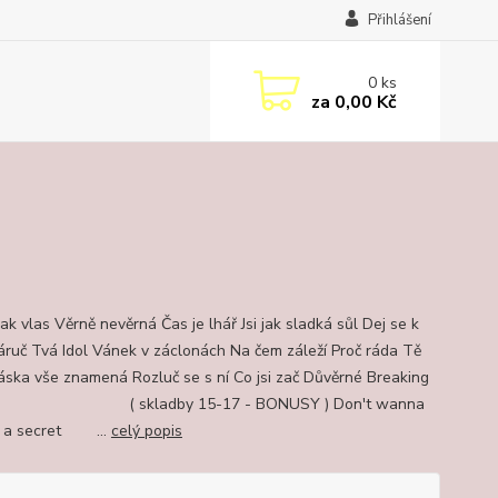
Přihlášení
0
ks
za
0,00 Kč
ak vlas Věrně nevěrná Čas je lhář Jsi jak sladká sůl Dej se k
ruč Tvá Idol Vánek v záclonách Na čem záleží Proč ráda Tě
ska vše znamená Rozluč se s ní Co jsi zač Důvěrné Breaking
 skladby 15-17 - BONUSY ) Don't wanna
t a secret ...
celý popis