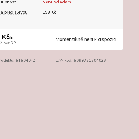
tupnost
Není skladem
a před slevou
199 Kč
 Kč
/
ks
Momentálně není k dispozici
Kč
bez DPH
roduktu:
515040-2
EAN kód:
5099751504023