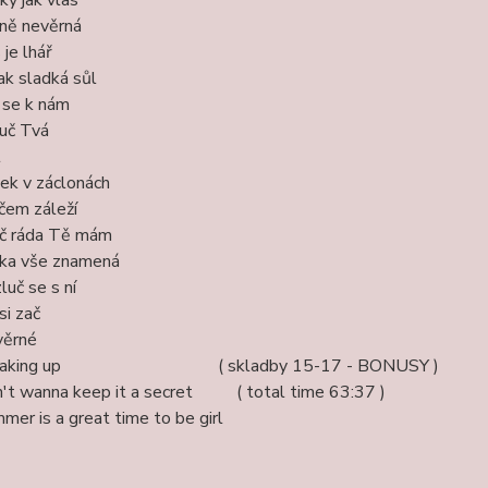
ně nevěrná
 je lhář
jak sladká sůl
 se k nám
uč Tvá
l
ek v záclonách
čem záleží
č ráda Tě mám
ka vše znamená
luč se s ní
si zač
ěrné
eaking up ( skladby 15-17 - BONUSY )
't wanna keep it a secret ( total time 63:37 )
mer is a great time to be girl