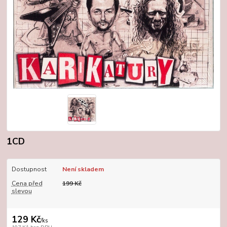
1CD
Dostupnost
Není skladem
Cena před
199 Kč
slevou
129 Kč
/
ks