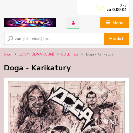
0
ks
za
0,00 Kč
Menu
Hledat
Úvod
CD VÝHODNÁ KOUPĚ
CD domácí
Doga - Karikatury
Doga - Karikatury