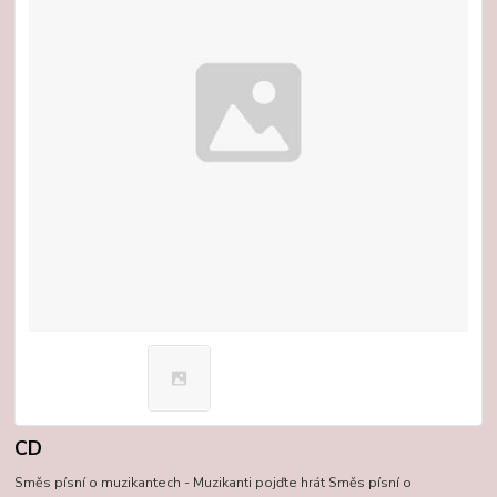
CD
Směs písní o muzikantech - Muzikanti pojďte hrát Směs písní o