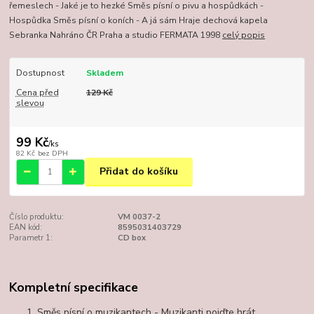
řemeslech - Jaké je to hezké Směs písní o pivu a hospůdkách -
Hospůdka Směs písní o koních - A já sám Hraje dechová kapela
Sebranka Nahráno ČR Praha a studio FERMATA 1998
celý popis
Dostupnost
Skladem
Cena před
129 Kč
slevou
99 Kč
/
ks
82 Kč
bez DPH
Přidat do košíku
Číslo produktu:
VM 0037-2
EAN kód:
8595031403729
Parametr 1:
CD box
Kompletní specifikace
Směs písní o muzikantech - Muzikanti pojďte hrát