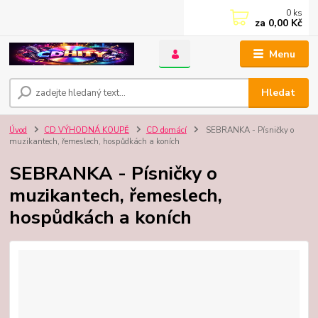
0
ks
za
0,00 Kč
Menu
Hledat
Úvod
CD VÝHODNÁ KOUPĚ
CD domácí
SEBRANKA - Písničky o
muzikantech, řemeslech, hospůdkách a koních
SEBRANKA - Písničky o
muzikantech, řemeslech,
hospůdkách a koních