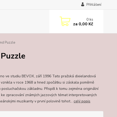
Přihlášení
0
ks
za
0,00 Kč
d Puzzle
Puzzle
no ve studiu BEVOX, září 1996 Tato pražská dixielandová
 vznikla v roce 1968 a hned zpočátku si záskala poměrně
u posluchačskou základnu. Přispěl k tomu zejména originální
p ke zpracování známých jazzových témat interpretovaných
eánskými muzikanty v první polovině tohot...
celý popis