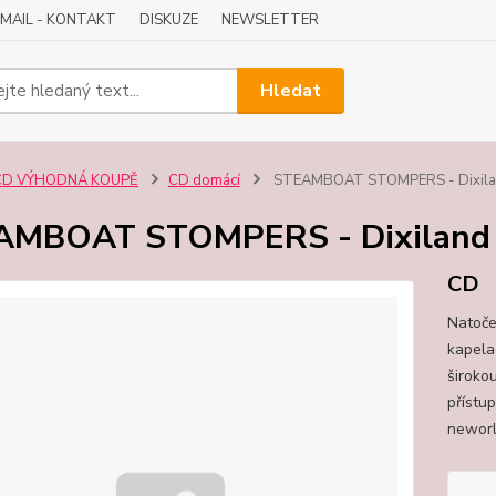
-MAIL - KONTAKT
DISKUZE
NEWSLETTER
Hledat
CD VÝHODNÁ KOUPĚ
CD domácí
STEAMBOAT STOMPERS - Dixilan
AMBOAT STOMPERS - Dixiland 
CD
Natoče
kapela
široko
přístu
neworl