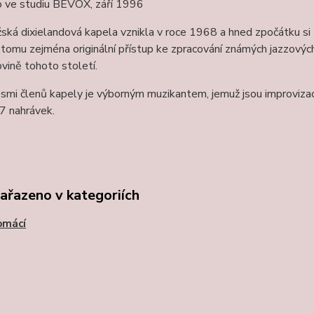
 ve studiu BEVOX, září 1996
ská dixielandová kapela vznikla v roce 1968 a hned zpočátku si
 tomu zejména originální přístup ke zpracování známých jazzov
ovině tohoto století.
osmi členů kapely je výborným muzikantem, jemuž jsou improviz
7 nahrávek.
zařazeno v kategoriích
omácí