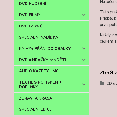
Natočeno
DVD HUDEBNÍ
Tato praž
DVD FILMY
Přispěl k
první pol
DVD Edice ČT
Každý z 
SPECIÁLNÍ NABÍDKA
celkem 1
KNIHY+ PŘÁNÍ DO OBÁLKY
DVD a HRAČKY pro DĚTI
AUDIO KAZETY - MC
Zboží 
TEXTIL S POTISKEM +
CD d
DOPLŇKY
ZDRAVÍ A KRÁSA
SPECIÁLNÍ EDICE