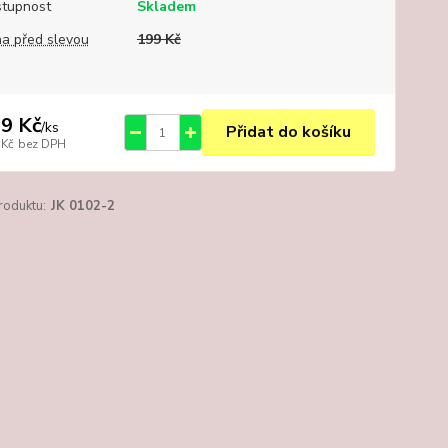
tupnost
Skladem
a před slevou
199 Kč
9 Kč
/
ks
Přidat do košíku
 Kč
bez DPH
roduktu:
JK 0102-2