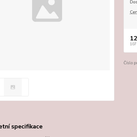
Dos
Cen
12
107
Číslo p
tní specifikace