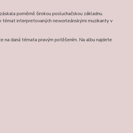
 záskala poměrně širokou posluchačskou základnu.
ých témat interpretovaných neworleánskými muzikanty v
ace na daná témata pravým potěšením. Na albu najdete