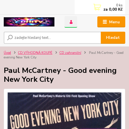
0
ks
za
0,00 Kč
Menu
Hledat
Úvod
CD VÝHODNÁ KOUPĚ
CD zahraniční
Paul McCartney - Good
evening New York City
Paul McCartney - Good evening
New York City