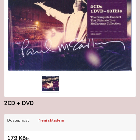
2CD + DVD
Dostupnost
Není skladem
179 Kč
/
ks