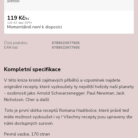
slevou
119 Kč
/
ks
119 Kč
bez DPH
Momentálně není k dispozici
Číslo produktu:
9788023977905
EAN kód:
9788023977905
Kompletní specifikace
V této knize kromě zajímavých příběhů a vzpomínek najdete
originální recepty, které vyzkoušely ty největší hvězdy naší planety
- osobnosti jako Arnold Schwarzenegger, Paul Newman, Jack
Nicholson, Cher a další.
Toto je první sbírka receptů Romana Hadrbolce, které právě teď
máte možnost vyzkoušet i vy ! Všechny recepty jsou upraveny dle
námi dostupných surovin.
Pevná vazba, 170 stran