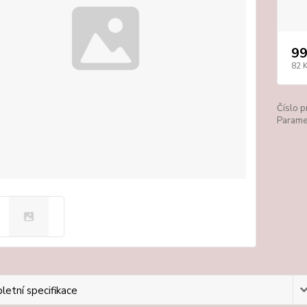
99
82 
Číslo p
Paramet
etní specifikace