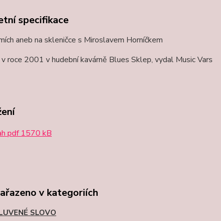
tní specifikace
mích aneb na skleničce s Miroslavem Horníčkem
v roce 2001 v hudební kavárně Blues Sklep, vydal Music Vars
žení
h pdf 1570 kB
zařazeno v kategoriích
LUVENÉ SLOVO