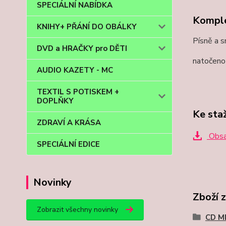
SPECIÁLNÍ NABÍDKA
Komple
KNIHY+ PŘÁNÍ DO OBÁLKY
Písně a s
DVD a HRAČKY pro DĚTI
natočeno 
AUDIO KAZETY - MC
TEXTIL S POTISKEM +
DOPLŇKY
Ke sta
ZDRAVÍ A KRÁSA
Obsa
SPECIÁLNÍ EDICE
Novinky
Zboží 
Zobrazit všechny novinky
CD M