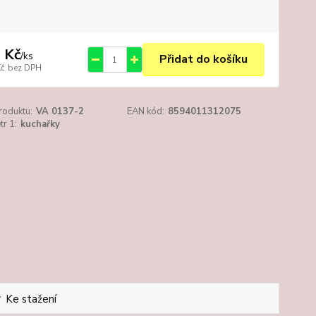
 Kč
/
ks
Přidat do košíku
Kč
bez DPH
roduktu:
VA 0137-2
EAN kód:
8594011312075
r 1:
kuchařky
Ke stažení