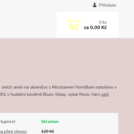
Přihlášení
0
ks
za
0,00 Kč
a smích aneb na skleničce s Miroslavem Horníčkem natočeno v
001 v hudební kavárně Blues Sklep, vydal Music Vars
celý
tupnost
Skladem
a před slevou
129 Kč