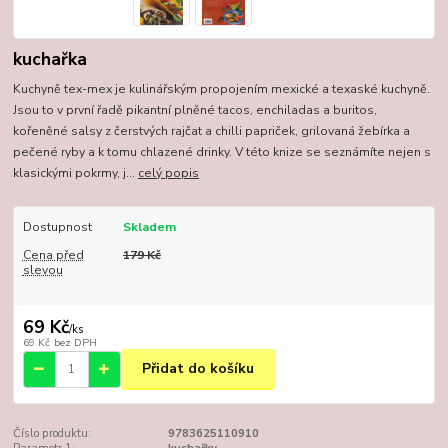
kuchařka
Kuchyně tex-mex je kulinářským propojením mexické a texaské kuchyně.
Jsou to v první řadě pikantní plněné tacos, enchiladas a buritos,
kořeněné salsy z čerstvých rajčat a chilli papriček, grilovaná žebírka a
pečené ryby a k tomu chlazené drinky. V této knize se seznámíte nejen s
klasickými pokrmy, j...
celý popis
Dostupnost
Skladem
Cena před
179 Kč
slevou
69 Kč
/
ks
69 Kč
bez DPH
Přidat do košíku
Číslo produktu:
9783625110910