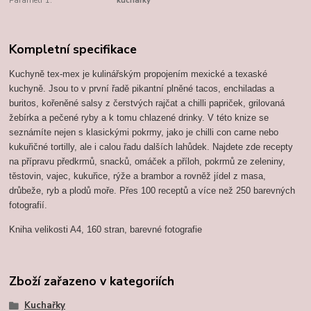
Parametr 1:
kuchařky
Kompletní specifikace
Kuchyně tex-mex je kulinářským propojením mexické a texaské
kuchyně. Jsou to v první řadě pikantní plněné tacos, enchiladas a
buritos, kořeněné salsy z čerstvých rajčat a chilli papriček, grilovaná
žebírka a pečené ryby a k tomu chlazené drinky. V této knize se
seznámíte nejen s klasickými pokrmy, jako je chilli con carne nebo
kukuřičné tortilly, ale i calou řadu dalších lahůdek. Najdete zde recepty
na přípravu předkrmů, snacků, omáček a příloh, pokrmů ze zeleniny,
těstovin, vajec, kukuřice, rýže a brambor a rovněž jídel z masa,
drůbeže, ryb a plodů moře. Přes 100 receptů a více než 250 barevných
fotografií.
Kniha velikosti A4, 160 stran, barevné fotografie
Zboží zařazeno v kategoriích
Kuchařky