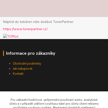
Náplně do tiskáren nám dodává TonerPartner:
https://www.tonerpartner.cz/
Informace pro zákazníky
Obchodní podmínky
Jak nakupovat
Kontakt
Pro základní funkčnost, zpříjemnění používání webu, analytické
účely a v případě udělení souhlasu také pro účely cílení reklamy
Telefon / email
využíváme soubory cookies. Nastavení vlastních preferencí