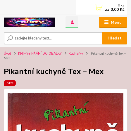
0
ks
za
0,00 Kč
Menu
Hledat
Úvod
KNIHY+ PŘÁNÍ DO OBÁLKY
Kuchařky
Pikantní kuchyně Tex –
Mex
Pikantní kuchyně Tex – Mex
Akce