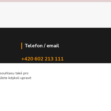
Telefon / email
+420 602 213 111
new-studio@seznam.cz
 souhlasu také pro
žete kdykoli upravit
Vytvořeno na
Eshop-rychle.cz