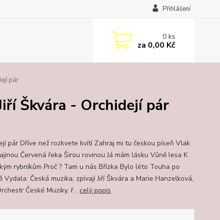
Přihlášení
0
ks
za
0,00 Kč
ejí pár
iří Škvára - Orchidejí pár
jí pár Dříve než rozkvete kvítí Zahraj mi tu českou píseň Vlak
rajinou Červená řeka Širou rovinou Já mám lásku Vůně lesa K
ským rybníkům Proč ? Tam u nás Břízka Bylo léto Touha po
 Vydala: Česká muzika, zpívají Jiří Škvára a Marie Hanzelková,
rchestr České Muziky, ř...
celý popis