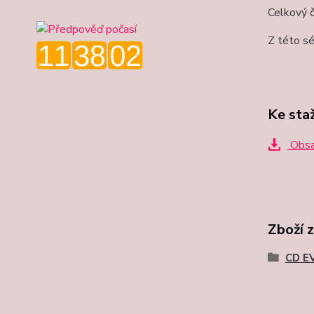
Celkový 
Z této sé
Ke sta
Obsa
Zboží 
CD E