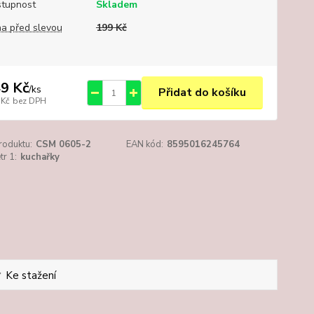
tupnost
Skladem
a před slevou
199 Kč
9 Kč
/
ks
Přidat do košíku
 Kč
bez DPH
roduktu:
CSM 0605-2
EAN kód:
8595016245764
r 1:
kuchařky
Ke stažení