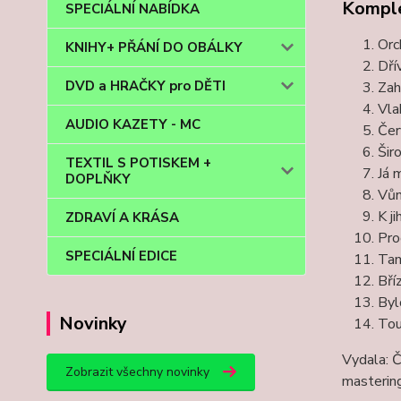
Komple
SPECIÁLNÍ NABÍDKA
Orc
KNIHY+ PŘÁNÍ DO OBÁLKY
Dří
DVD a HRAČKY pro DĚTI
Zah
Vla
AUDIO KAZETY - MC
Čer
Šir
TEXTIL S POTISKEM +
Já 
DOPLŇKY
Vůn
K j
ZDRAVÍ A KRÁSA
Pro
SPECIÁLNÍ EDICE
Tam
Bří
Byl
Novinky
Tou
Vydala: Č
Zobrazit všechny novinky
masterin