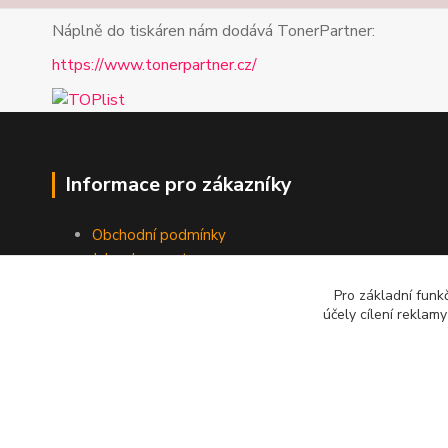
Náplně do tiskáren nám dodává TonerPartner:
https://www.tonerpartner.cz/
Informace pro zákazníky
Obchodní podmínky
Jak nakupovat
Kontakt
Pro základní funk
účely cílení reklam