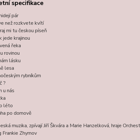
tní specifikace
hidejí pár
ve než rozkvete kvítí
raj mi tu českou píseň
k jede krajinou
vená řeka
ou rovinou
mám lásku
ě lesa
ihočeským rybníkům
č ?
 u nás
zka
o léto
ha po domově
eská muzika, zpívají Jiří Škvára a Marie Hanzelková, hraje Orchest
g Frankie Zhyrnov