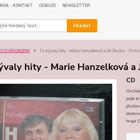
-MAIL - KONTAKT
DISKUZE
NEWSLETTER
Hledat
CD EVERGREENY
To bývaly hity - Marie Hanzelková a Jiří Škvára - Orchid
ývaly hity - Marie Hanzelková a J
CD
Orchide
jede k
jihoče
domově
hraje O