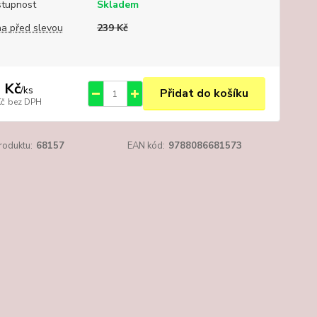
tupnost
Skladem
a před slevou
239 Kč
 Kč
/
ks
Přidat do košíku
Kč
bez DPH
roduktu:
68157
EAN kód:
9788086681573