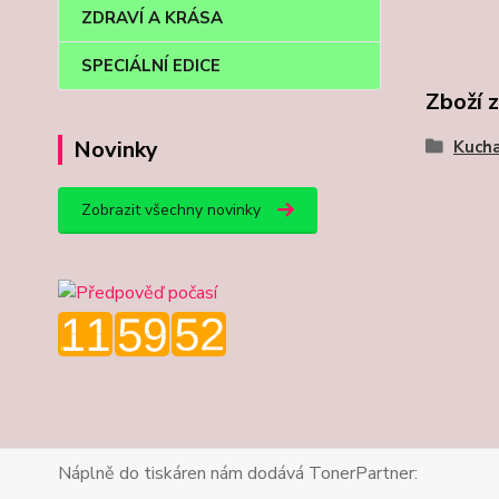
ZDRAVÍ A KRÁSA
SPECIÁLNÍ EDICE
Zboží 
Novinky
Kuch
Zobrazit všechny novinky
Náplně do tiskáren nám dodává TonerPartner: