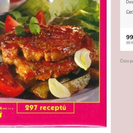
Dos
Cen
99
88 
Číslo p