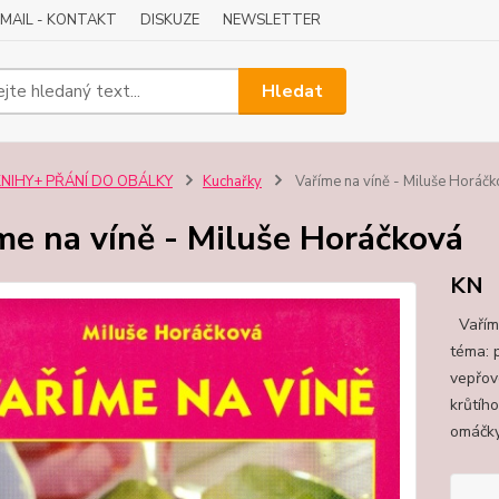
-MAIL - KONTAKT
DISKUZE
NEWSLETTER
Hledat
KNIHY+ PŘÁNÍ DO OBÁLKY
Kuchařky
Vaříme na víně - Miluše Horáč
me na víně - Miluše Horáčková
KN
Vaříme
téma: 
vepřov
krůtího
omáčky,