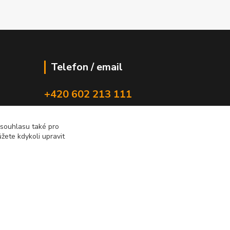
Telefon / email
+420 602 213 111
new-studio@seznam.cz
 souhlasu také pro
žete kdykoli upravit
Vytvořeno na
Eshop-rychle.cz