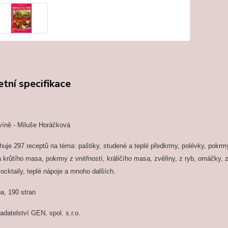
tní specifikace
íně -
Miluše Horáčková
huje 297 receptů na téma: paštiky, studené a teplé předkrmy, polévky, pokrm
 krůtího masa, pokrmy z vnitřností, králičího masa, zvěřiny, z ryb, omáčky, 
cocktaily, teplé nápoje a mnoho dalších.
a, 190 stran
adatelství GEN, spol. s.r.o.