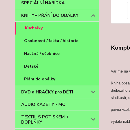
SPECIÁLNÍ NABÍDKA
KNIHY+ PŘÁNÍ DO OBÁLKY
Kuchařky
Osobnosti / fakta / historie
Komple
Naučná / učebnice
Dětské
Vaříme na v
Přání do obálky
Kniha obsa
drůbežího a
DVD a HRAČKY pro DĚTI
sladkosti, 
AUDIO KAZETY - MC
pevná vazb
TEXTIL S POTISKEM +
vydalo nakl
DOPLŇKY