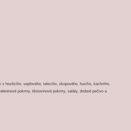
y z hovězího, vepřového, telecího, skopového, husího, kachního,
zeleninové pokrmy, těstovinové pokrmy, saláty, drobné pečivo a