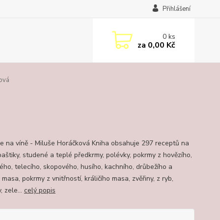
Přihlášení
0
ks
za
0,00 Kč
ková
 na víně - Miluše Horáčková Kniha obsahuje 297 receptů na
paštiky, studené a teplé předkrmy, polévky, pokrmy z hovězího,
ého, telecího, skopového, husího, kachního, drůbežího a
 masa, pokrmy z vnitřností, králičího masa, zvěřiny, z ryb,
 zele...
celý popis