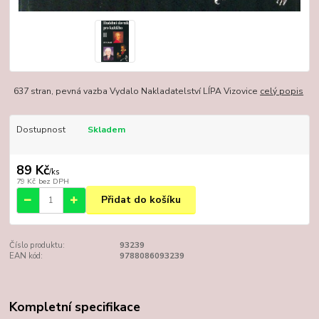
637 stran, pevná vazba Vydalo Nakladatelství LÍPA Vizovice
celý popis
Dostupnost
Skladem
89 Kč
/
ks
79 Kč
bez DPH
Přidat do košíku
Číslo produktu:
93239
EAN kód:
9788086093239
Kompletní specifikace