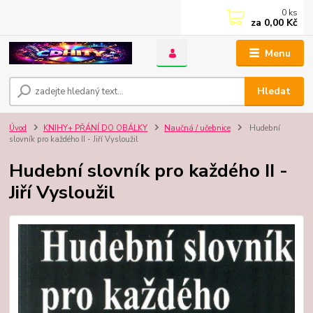
0
ks
za
0,00 Kč
Menu
Hledat
Úvod
KNIHY+ PŘÁNÍ DO OBÁLKY
Naučná / učebnice
Hudební
slovník pro každého II - Jiří Vysloužil
Hudební slovník pro každého II -
Jiří Vysloužil