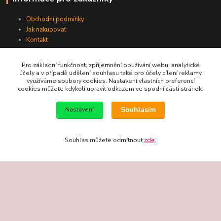
Obchodní podmínky
Jak nakupovat
Kontakt
Pro základní funkčnost, zpříjemnění používání webu, analytické
účely a v případě udělení souhlasu také pro účely cílení reklamy
využíváme soubory cookies. Nastavení vlastních preferencí
cookies můžete kdykoli upravit odkazem ve spodní části stránek.
Telefon / email
Souhlasím
Nastavení
+420 602 213 111
Souhlas můžete odmítnout
zde
.
new-studio@seznam.cz
Vytvořeno na
Eshop-rychle.cz