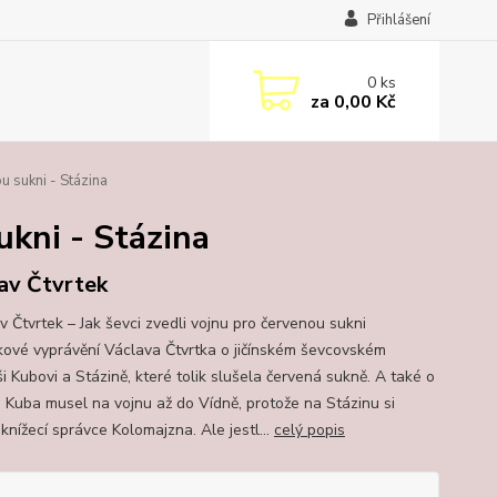
Přihlášení
0
ks
za
0,00 Kč
u sukni - Stázina
ukni - Stázina
av Čtvrtek
 Čtvrtek – Jak ševci zvedli vojnu pro červenou sukni
ové vyprávění Václava Čtvrtka o jičínském ševcovském
i Kubovi a Stázině, které tolik slušela červená sukně. A také o
e Kuba musel na vojnu až do Vídně, protože na Stázinu si
knížecí správce Kolomajzna. Ale jestl...
celý popis