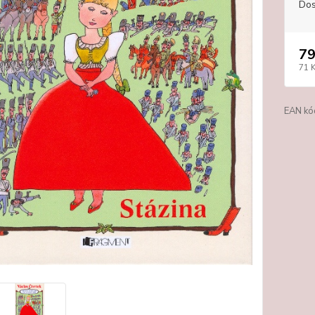
Dos
79
71 
EAN kó