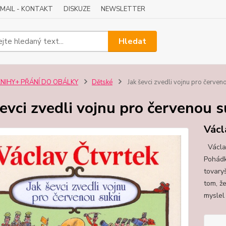
-MAIL - KONTAKT
DISKUZE
NEWSLETTER
Hledat
KNIHY+ PŘÁNÍ DO OBÁLKY
Dětské
Jak ševci zvedli vojnu pro červeno
ševci zvedli vojnu pro červenou s
Václ
Václav
Pohádk
tovaryš
tom, ž
myslel 