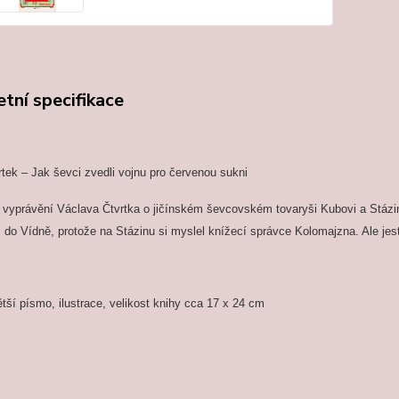
tní specifikace
tek – Jak ševci zvedli vojnu pro červenou sukni
vyprávění Václava Čtvrtka o jičínském ševcovském tovaryši Kubovi a Stázině
 do Vídně, protože na Stázinu si myslel knížecí správce Kolomajzna. Ale jest
ětší písmo, ilustrace, velikost knihy cca 17 x 24 cm