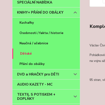
SPECIÁLNÍ NABÍDKA
KNIHY+ PŘÁNÍ DO OBÁLKY
Kuchařky
Komple
Osobnosti / fakta / historie
Naučná / učebnice
Václav Čtvr
Dětské
Pohádkové 
na vojnu až
Přání do obálky
DVD a HRAČKY pro DĚTI
95 stran, v
AUDIO KAZETY - MC
TEXTIL S POTISKEM +
DOPLŇKY