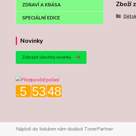
Zboží 
ZDRAVÍ A KRÁSA
Děts
SPECIÁLNÍ EDICE
Novinky
Zobrazit všechny novinky
Náplně do tiskáren nám dodává TonerPartner: