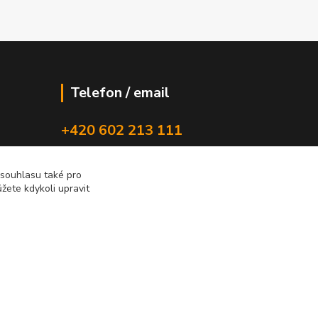
Telefon / email
+420 602 213 111
new-studio@seznam.cz
 souhlasu také pro
žete kdykoli upravit
Vytvořeno na
Eshop-rychle.cz