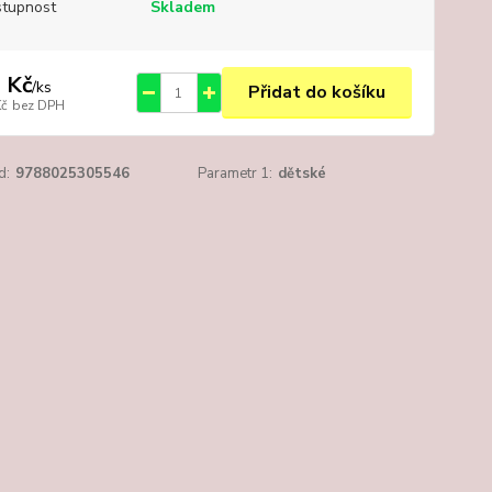
tupnost
Skladem
 Kč
/
ks
Přidat do košíku
Kč
bez DPH
d:
9788025305546
Parametr 1:
dětské