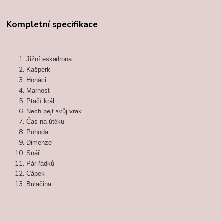
Kompletní specifikace
Jižní eskadrona
Kašperk
Honáci
Marnost
Ptačí král
Nech bejt svůj vrak
Čas na útěku
Pohoda
Dimenze
Snář
Pár řádků
Cápek
Bulačina