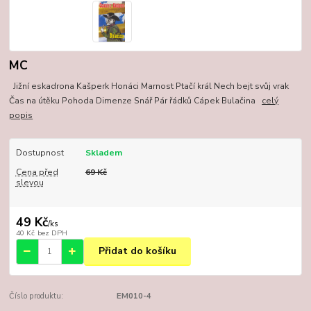
MC
Jižní eskadrona Kašperk Honáci Marnost Ptačí král Nech bejt svůj vrak
Čas na útěku Pohoda Dimenze Snář Pár řádků Cápek Bulačina
celý
popis
Dostupnost
Skladem
Cena před
69 Kč
slevou
49 Kč
/
ks
40 Kč
bez DPH
Přidat do košíku
Číslo produktu:
EM010-4