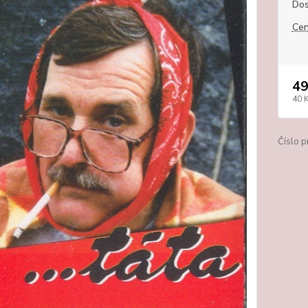
Dos
Cen
49
40 
Číslo p