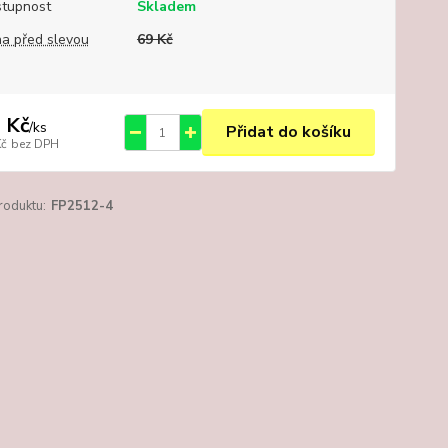
tupnost
Skladem
a před slevou
69 Kč
 Kč
/
ks
Přidat do košíku
Kč
bez DPH
roduktu:
FP2512-4