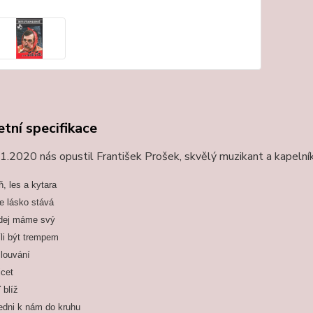
tní specifikace
.2020 nás opustil František Prošek, skvělý muzikant a kapelník
, les a kytara
e lásko stává
dej máme svý
li být trempem
louvání
icet
 blíž
edni k nám do kruhu