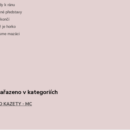
y k ránu
né představy
 končí
 je horko
jsme mazáci
zařazeno v kategoriích
O KAZETY - MC