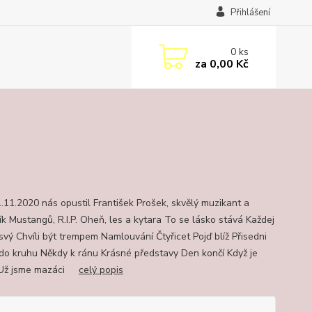
Přihlášení
0
ks
za
0,00 Kč
.11.2020 nás opustil František Prošek, skvělý muzikant a
ík Mustangů, R.I.P. Oheň, les a kytara To se lásko stává Každej
vý Chvíli být trempem Namlouvání Čtyřicet Pojď blíž Přisedni
do kruhu Někdy k ránu Krásné představy Den končí Když je
 Už jsme mazáci
celý popis