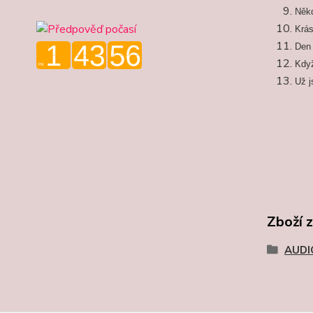
Někd
Krás
Den
Když
Už 
Zboží 
AUDI