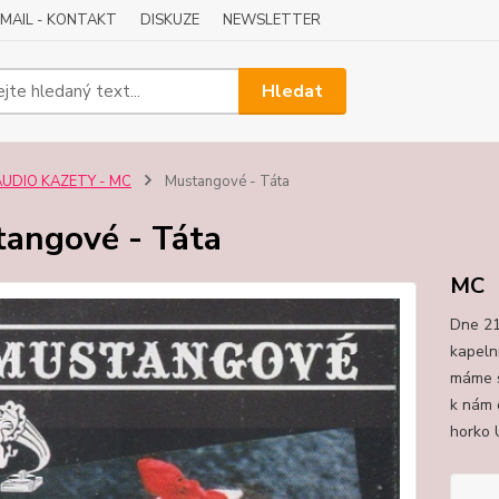
-MAIL - KONTAKT
DISKUZE
NEWSLETTER
Hledat
AUDIO KAZETY - MC
Mustangové - Táta
angové - Táta
MC
Dne 21
kapeln
máme s
k nám 
horko