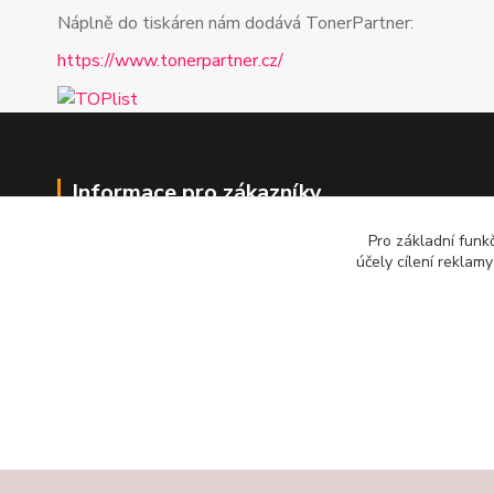
Náplně do tiskáren nám dodává TonerPartner:
https://www.tonerpartner.cz/
Informace pro zákazníky
Pro základní funk
Obchodní podmínky
účely cílení reklam
Jak nakupovat
Kontakt