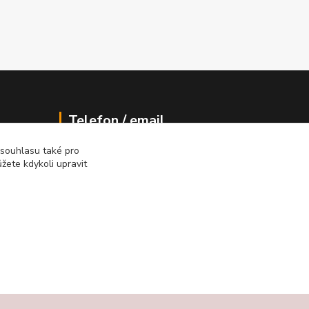
Telefon / email
 souhlasu také pro
+420 602 213 111
žete kdykoli upravit
new-studio@seznam.cz
Vytvořeno na
Eshop-rychle.cz