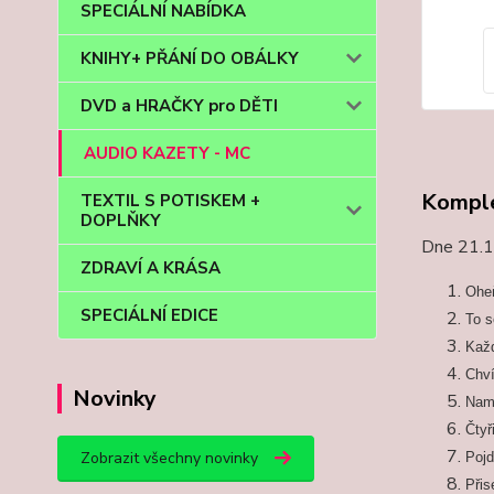
SPECIÁLNÍ NABÍDKA
KNIHY+ PŘÁNÍ DO OBÁLKY
DVD a HRAČKY pro DĚTI
AUDIO KAZETY - MC
Komple
TEXTIL S POTISKEM +
DOPLŇKY
Dne 21.11
ZDRAVÍ A KRÁSA
Oheň
SPECIÁLNÍ EDICE
To s
Kaž
Chví
Novinky
Nam
Čtyř
Zobrazit všechny novinky
Pojď
Přis