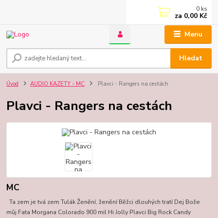
0
ks
za
0,00 Kč
Menu
Hledat
Úvod
AUDIO KAZETY - MC
Plavci - Rangers na cestách
Plavci - Rangers na cestách
MC
Ta zem je tvá zem Tulák Ženění, ženění Běžci dlouhých tratí Dej Bože
můj Fata Morgana Colorado 900 mil Hi Jolly Plavci Big Rock Candy