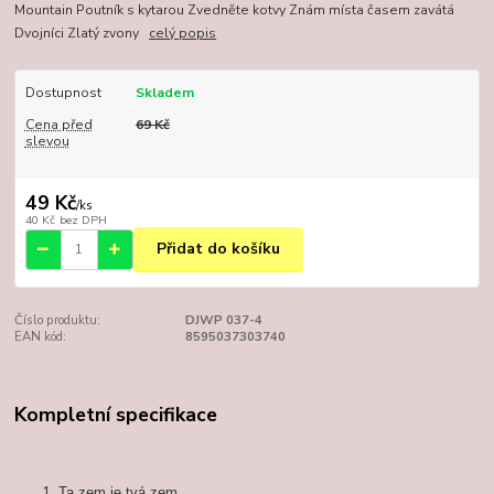
Mountain Poutník s kytarou Zvedněte kotvy Znám místa časem zavátá
Dvojníci Zlatý zvony
celý popis
Dostupnost
Skladem
Cena před
69 Kč
slevou
49 Kč
/
ks
40 Kč
bez DPH
Přidat do košíku
Číslo produktu:
DJWP 037-4
EAN kód:
8595037303740
Kompletní specifikace
Ta zem je tvá zem