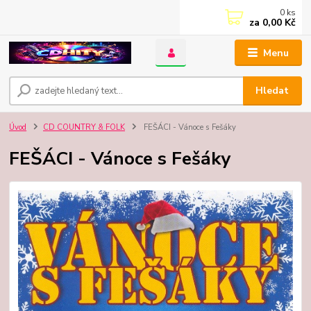
0
ks
za
0,00 Kč
Menu
Hledat
Úvod
CD COUNTRY & FOLK
FEŠÁCI - Vánoce s Fešáky
FEŠÁCI - Vánoce s Fešáky