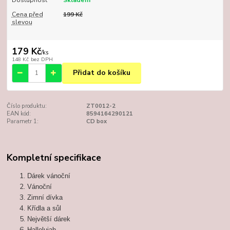
Dostupnost
Skladem
Cena před
199 Kč
slevou
179 Kč
/
ks
148 Kč
bez DPH
Přidat do košíku
Číslo produktu:
ZT0012-2
EAN kód:
8594164290121
Parametr 1:
CD box
Kompletní specifikace
Dárek vánoční
Vánoční
Zimní dívka
Křídla a sůl
Největší dárek
Hallelujah