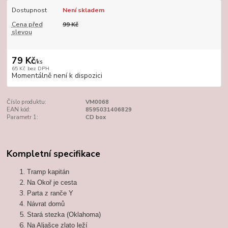
Dostupnost
Není skladem
Cena před
99 Kč
slevou
79 Kč
/
ks
65 Kč
bez DPH
Momentálně není k dispozici
Číslo produktu:
VM0068
EAN kód:
8595031406829
Parametr 1:
CD box
Kompletní specifikace
Tramp kapitán
Na Okoř je cesta
Parta z ranče Y
Návrat domů
Stará stezka (Oklahoma)
Na Aljašce zlato leží