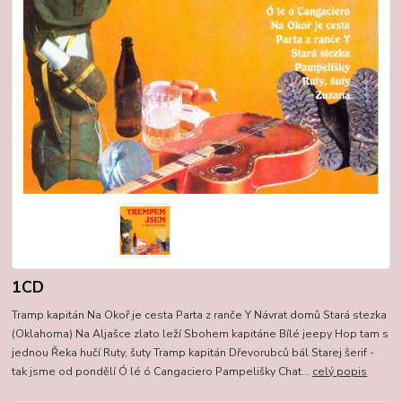
1CD
Tramp kapitán Na Okoř je cesta Parta z ranče Y Návrat domů Stará stezka
(Oklahoma) Na Aljašce zlato leží Sbohem kapitáne Bílé jeepy Hop tam s
jednou Řeka hučí Ruty, šuty Tramp kapitán Dřevorubců bál Starej šerif -
tak jsme od pondělí Ó lé ó Cangaciero Pampelišky Chat...
celý popis