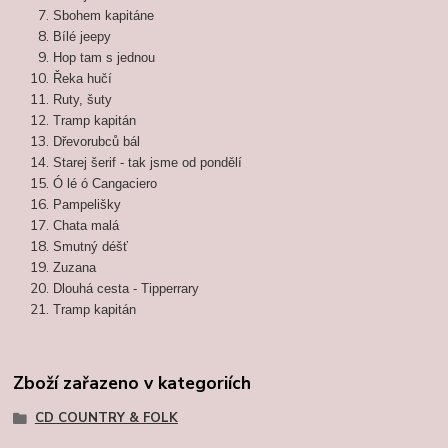
Sbohem kapitáne
Bílé jeepy
Hop tam s jednou
Řeka hučí
Ruty, šuty
Tramp kapitán
Dřevorubců bál
Starej šerif - tak jsme od pondělí
Ó lé ó Cangaciero
Pampelišky
Chata malá
Smutný déšť
Zuzana
Dlouhá cesta - Tipperrary
Tramp kapitán
Zboží zařazeno v kategoriích
CD COUNTRY & FOLK