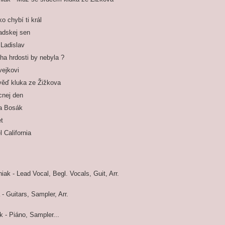
o chybí ti král
adskej sen
Ladislav
ha hrdosti by nebyla ?
ejkovi
ěď kluka ze Žižkova
cnej den
a Bosák
et
l California
ak - Lead Vocal, Begl. Vocals, Guit, Arr.
- Guitars, Sampler, Arr.
 - Piáno, Sampler...