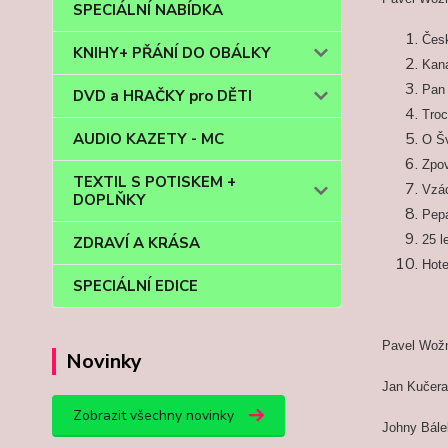
SPECIÁLNÍ NABÍDKA
Česk
KNIHY+ PŘÁNÍ DO OBÁLKY
Kan
Pan 
DVD a HRAČKY pro DĚTI
Troc
AUDIO KAZETY - MC
O Šv
Zpov
TEXTIL S POTISKEM +
Vzá
DOPLŇKY
Pep
25 l
ZDRAVÍ A KRÁSA
Hote
SPECIÁLNÍ EDICE
Pavel Wožni
Novinky
Jan Kučera 
Zobrazit všechny novinky
Johny Bálek