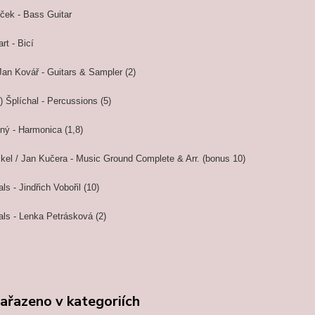
ček - Bass Guitar
rt - Bicí
Jan Kovář - Guitars & Sampler (2)
) Šplíchal - Percussions (5)
ný - Harmonica (1,8)
ckel / Jan Kučera - Music Ground Complete & Arr. (bonus 10)
ls - Jindřich Vobořil (10)
als - Lenka Petrásková (2)
zařazeno v kategoriích