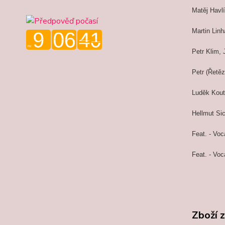
Matěj Havlí
Martin Linha
Petr Klim, 
Petr (Řetěz
Luděk Kout
Hellmut Si
Feat. - Voca
Feat. - Voc
Zboží 