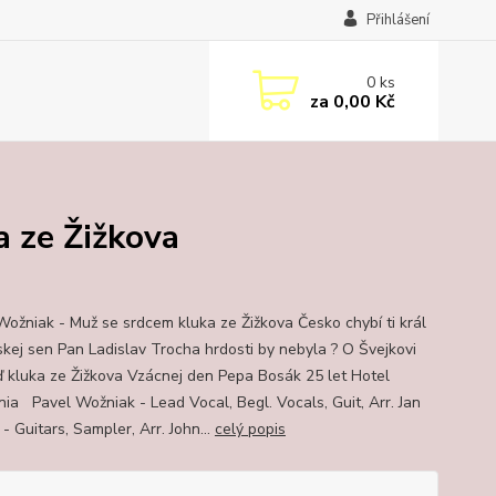
Přihlášení
0
ks
za
0,00 Kč
a ze Žižkova
Wožniak - Muž se srdcem kluka ze Žižkova Česko chybí ti král
kej sen Pan Ladislav Trocha hrdosti by nebyla ? O Švejkovi
 kluka ze Žižkova Vzácnej den Pepa Bosák 25 let Hotel
rnia Pavel Wožniak - Lead Vocal, Begl. Vocals, Guit, Arr. Jan
- Guitars, Sampler, Arr. John...
celý popis