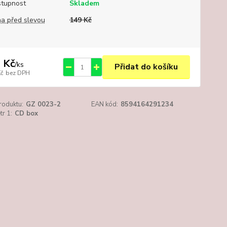
tupnost
Skladem
a před slevou
149 Kč
 Kč
/
ks
Přidat do košíku
Kč
bez DPH
roduktu:
GZ 0023-2
EAN kód:
8594164291234
r 1:
CD box