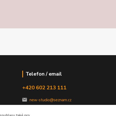
Telefon / email
+420 602 213 111
new-studio@seznam.cz
 souhlasu také pro