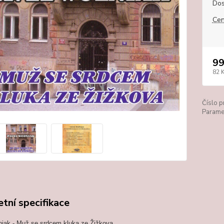
Dos
Cen
99
82 
Číslo p
Paramet
tní specifikace
iak - Muž se srdcem kluka ze Žižkova