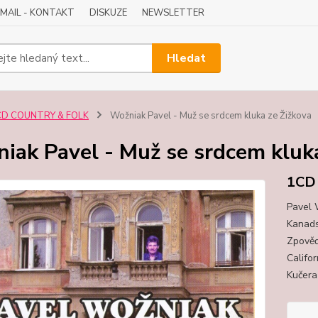
-MAIL - KONTAKT
DISKUZE
NEWSLETTER
Hledat
CD COUNTRY & FOLK
Wožniak Pavel - Muž se srdcem kluka ze Žižkova
iak Pavel - Muž se srdcem kluk
1CD
Pavel 
Kanads
Zpověď
Califo
Kučera 