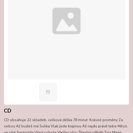
CD
CD obsahuje 22 skladeb, celková délka 78 minut Krásné proměny Za
sebou Až budeš má Sulika Vlak jede krajinou Až najdu právě tebe Měsíc
ve víně Serenáda Vilná sobota Vteřiny jdou Šťastný příběh Tina Marie