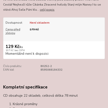
Cestář Nejhezčí růže Cikánka Ztracené hvězdy Starý mlýn Naney I to se
stává Ahoj Saša Páni klu...
celý popis
Dostupnost
Není skladem
Cena před
179 Kč
slevou
129 Kč
/
ks
107 Kč
bez DPH
Momentálně není k dispozici
Číslo produktu:
80252-2
EAN kód:
8595068184332
Kompletní specifikace
CD obsahuje 22 skladeb, celková délka 78 minut
Krásné proměny