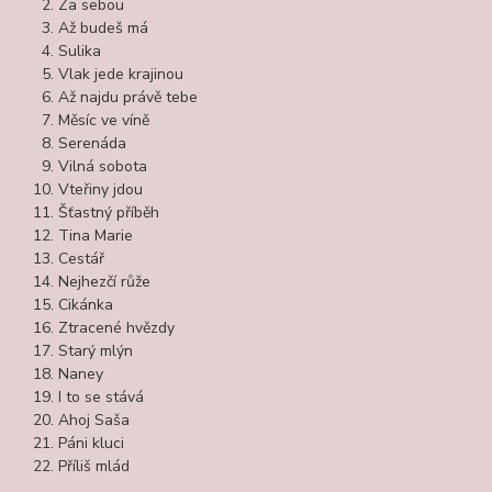
Za sebou
Až budeš má
Sulika
Vlak jede krajinou
Až najdu právě tebe
Měsíc ve víně
Serenáda
Vilná sobota
Vteřiny jdou
Šťastný příběh
Tina Marie
Cestář
Nejhezčí růže
Cikánka
Ztracené hvězdy
Starý mlýn
Naney
I to se stává
Ahoj Saša
Páni kluci
Příliš mlád