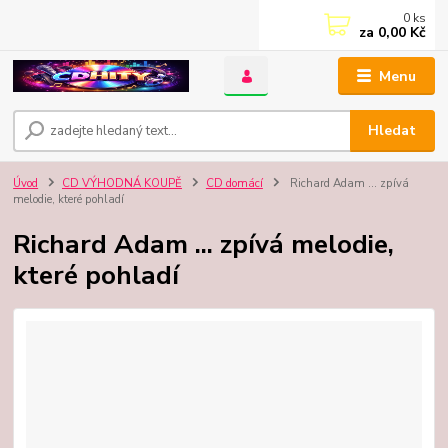
0
ks
za
0,00 Kč
Menu
Hledat
Úvod
CD VÝHODNÁ KOUPĚ
CD domácí
Richard Adam ... zpívá
melodie, které pohladí
Richard Adam ... zpívá melodie,
které pohladí