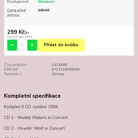
Dostupnost
Skladem
Cena před
399 Kč
slevou
299 Kč
/
ks
247 Kč
bez DPH
Přidat do košíku
Číslo produktu:
LATA505
EAN kód:
8717423008095
Parametr 1:
CD box
Kompletní specifikace
Komplet 5 CD, vydáno 2004
CD 1 - Muddy Waters in Concert
CD 2 - Howlin' Wolf in Concert