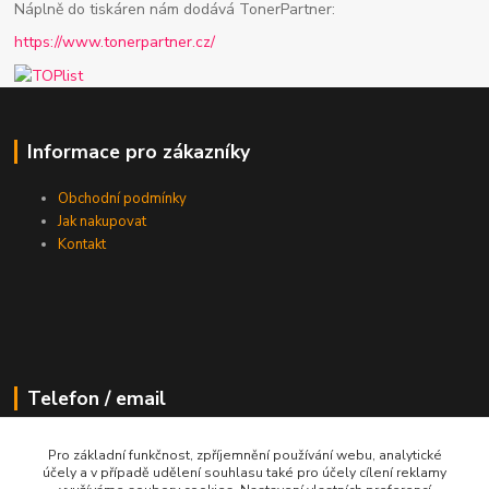
Náplně do tiskáren nám dodává TonerPartner:
https://www.tonerpartner.cz/
Informace pro zákazníky
Obchodní podmínky
Jak nakupovat
Kontakt
Telefon / email
+420 602 213 111
Pro základní funkčnost, zpříjemnění používání webu, analytické
účely a v případě udělení souhlasu také pro účely cílení reklamy