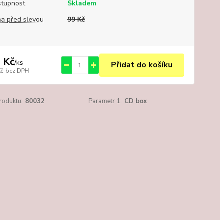
tupnost
Skladem
a před slevou
99 Kč
 Kč
/
ks
Přidat do košíku
Kč
bez DPH
roduktu:
80032
Parametr 1:
CD box