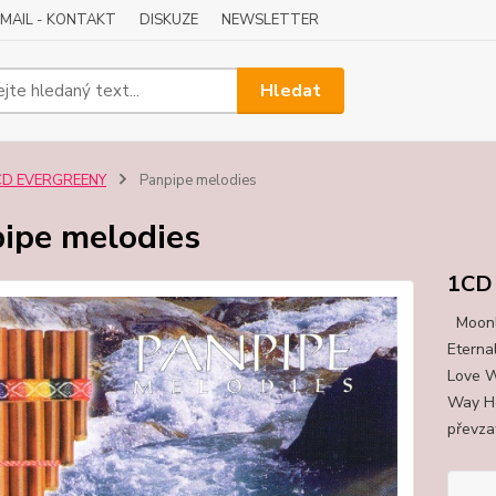
-MAIL - KONTAKT
DISKUZE
NEWSLETTER
Hledat
CD EVERGREENY
Panpipe melodies
ipe melodies
1CD
Moonli
Eterna
Love Wi
Way H
převza