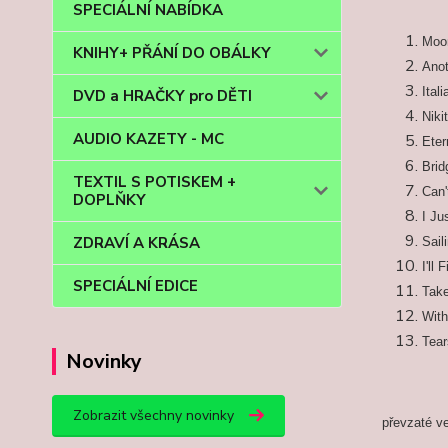
SPECIÁLNÍ NABÍDKA
Moo
KNIHY+ PŘÁNÍ DO OBÁLKY
Anot
Ital
DVD a HRAČKY pro DĚTI
Niki
AUDIO KAZETY - MC
Eter
Brid
TEXTIL S POTISKEM +
Can'
DOPLŇKY
I Ju
ZDRAVÍ A KRÁSA
Sail
I'll
SPECIÁLNÍ EDICE
Tak
With
Tear
Novinky
Zobrazit všechny novinky
převzaté v