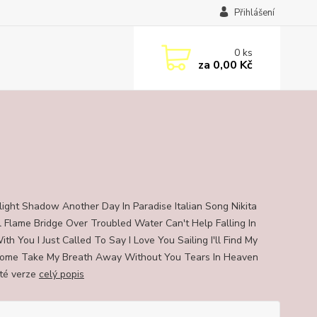
Přihlášení
0
ks
za
0,00 Kč
ght Shadow Another Day In Paradise Italian Song Nikita
l Flame Bridge Over Troubled Water Can't Help Falling In
th You I Just Called To Say I Love You Sailing I'll Find My
ome Take My Breath Away Without You Tears In Heaven
té verze
celý popis