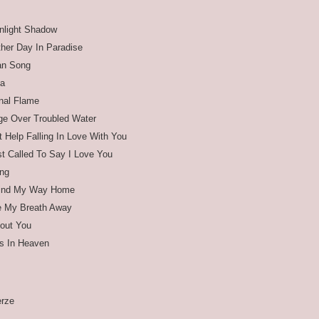
nlight Shadow
her Day In Paradise
ian Song
ta
nal Flame
ge Over Troubled Water
t Help Falling In Love With You
st Called To Say I Love You
ing
 Find My Way Home
e My Breath Away
out You
s In Heaven
erze