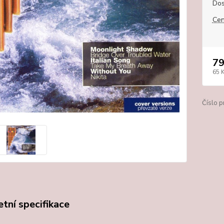
Dos
Cen
79
65 
Číslo p
tní specifikace