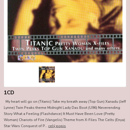
1CD
My heart will go on (Titanic) Take my breath away (Top Gun) Xanadu (Jeff
Lynne) Twin Peaks theme Midnight Lady Das Boot (U96) Neverending
Story What a Feeling (Flashdance) It Must Have Been Love (Pretty
Woman) Chariots of Fire (Vangelis) Theme from X-Files The Celts (Enya)
Star Wars Conquest of P...
celý popis