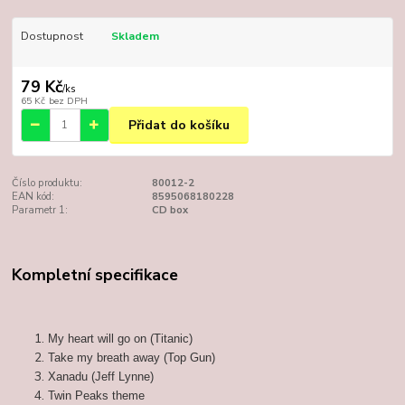
Dostupnost
Skladem
79 Kč
/
ks
65 Kč
bez DPH
Přidat do košíku
Číslo produktu:
80012-2
EAN kód:
8595068180228
Parametr 1:
CD box
Kompletní specifikace
My heart will go on (Titanic)
Take my breath away (Top Gun)
Xanadu (Jeff Lynne)
Twin Peaks theme