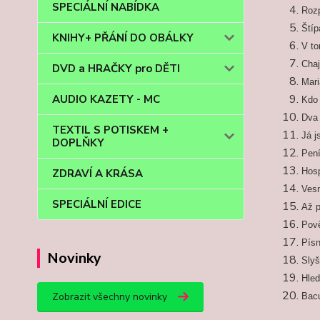
SPECIÁLNÍ NABÍDKA
Rozp
Štíp
KNIHY+ PŘÁNÍ DO OBÁLKY
V to
Cha
DVD a HRAČKY pro DĚTI
Mar
AUDIO KAZETY - MC
Kdo
Dva
TEXTIL S POTISKEM +
Já j
DOPLŇKY
Pení
Hos
ZDRAVÍ A KRÁSA
Vesn
SPECIÁLNÍ EDICE
Až 
Pově
Písn
Novinky
Slyš
Hle
Zobrazit všechny novinky
Bacu