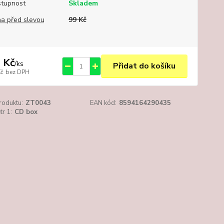
tupnost
Skladem
a před slevou
99 Kč
 Kč
/
ks
Přidat do košíku
Kč
bez DPH
roduktu:
ZT0043
EAN kód:
8594164290435
r 1:
CD box