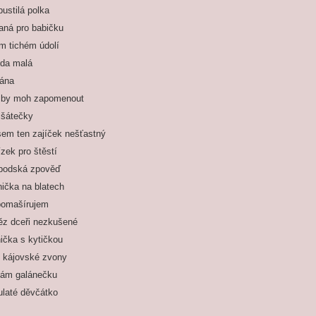
ustilá polka
aná pro babičku
m tichém údolí
jda malá
iána
 by moh zapomenout
 šátečky
sem ten zajíček nešťastný
zek pro štěstí
podská zpověď
ička na blatech
pomašírujem
z dceři nezkušené
ička s kytičkou
 kájovské zvony
dám galánečku
laté děvčátko