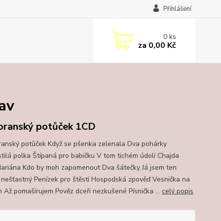
Přihlášení
0
ks
za
0,00 Kč
lav
ranský potůček 1CD
nský potůček Když se pšenka zelenala Dva pohárky
tilá polka Štípaná pro babičku V tom tichém údolí Chajda
ariána Kdo by moh zapomenout Dva šátečky Já jsem ten
k nešťastný Penízek pro štěstí Hospodská zpověď Vesnička na
h Až pomašírujem Pověz dceři nezkušené Písnička ...
celý popis