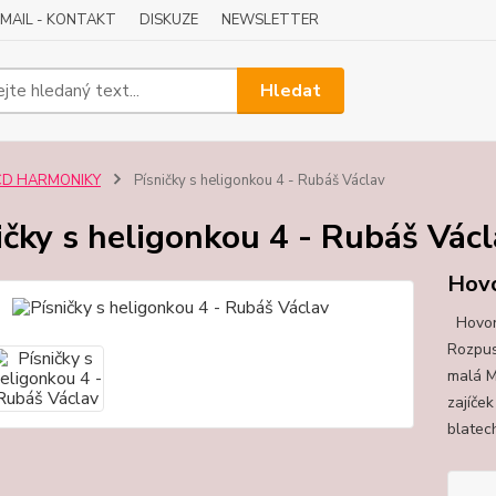
-MAIL - KONTAKT
DISKUZE
NEWSLETTER
Hledat
CD HARMONIKY
Písničky s heligonkou 4 - Rubáš Václav
ičky s heligonkou 4 - Rubáš Vác
Hovo
Hovora
Rozpus
malá M
zajíče
blatec