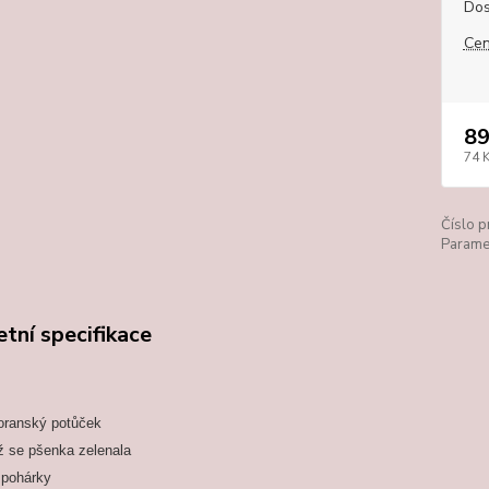
Dos
Cen
89
74 
Číslo p
Paramet
tní specifikace
oranský potůček
 se pšenka zelenala
 pohárky