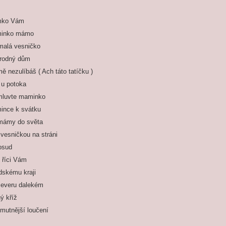
ko Vám
inko mámo
malá vesničko
 rodný dům
ě nezulíbáš ( Ach táto tatíčku )
 u potoka
mluvte maminko
ince k svátku
mámy do světa
vesničkou na stráni
osud
 říci Vám
skému kraji
severu dalekém
ý kříž
mutnější loučení