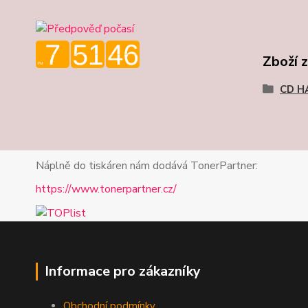
Zboží 
CD H
Náplně do tiskáren nám dodává TonerPartner:
https://www.tonerpartner.cz/
Informace pro zákazníky
Obchodní podmínky