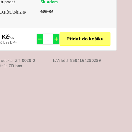
tupnost
Skladem
a před slevou
129 Kč
 Kč
/
ks
Přidat do košíku
Kč
bez DPH
roduktu:
ZT 0029-2
EAN kód:
8594164290299
r 1:
CD box