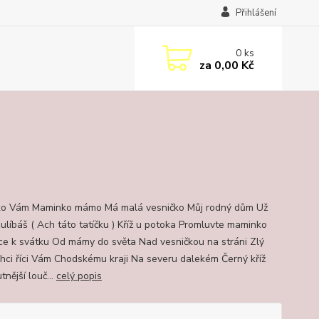
Přihlášení
0
ks
za
0,00 Kč
 Vám Maminko mámo Má malá vesničko Můj rodný dům Už
ulíbáš ( Ach táto tatíčku ) Kříž u potoka Promluvte maminko
e k svátku Od mámy do světa Nad vesničkou na stráni Zlý
hci říci Vám Chodskému kraji Na severu dalekém Černý kříž
nější louč...
celý popis