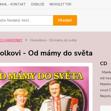
-MAIL - KONTAKT
DISKUZE
NEWSLETTER
Hledat
CD HARMONIKY
Homolkovi - Od mámy do světa
lkovi - Od mámy do světa
CD
Mamko
mě nez
Maminc
osud C
Nejsmut