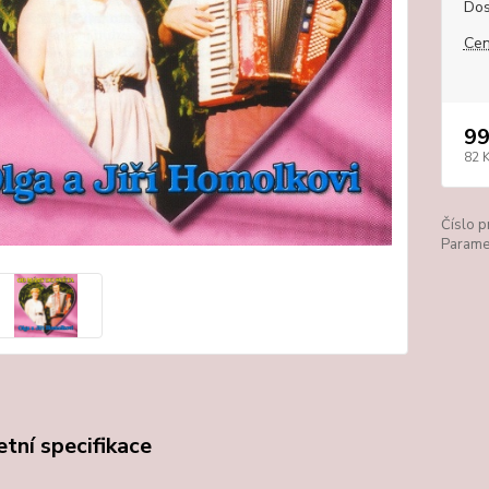
Dos
Cen
99
82 
Číslo p
Paramet
tní specifikace