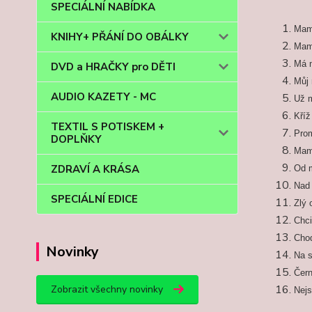
SPECIÁLNÍ NABÍDKA
Mam
KNIHY+ PŘÁNÍ DO OBÁLKY
Mam
Má 
DVD a HRAČKY pro DĚTI
Můj
AUDIO KAZETY - MC
Už m
Kříž
TEXTIL S POTISKEM +
Pro
DOPLŇKY
Mam
ZDRAVÍ A KRÁSA
Od 
Nad 
SPECIÁLNÍ EDICE
Zlý 
Chci
Chod
Novinky
Na 
Čern
Zobrazit všechny novinky
Nejs