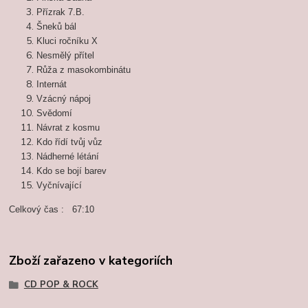
Přízrak 7.B.
Šneků bál
Kluci ročníku X
Nesmělý přítel
Růža z masokombinátu
Internát
Vzácný nápoj
Svědomí
Návrat z kosmu
Kdo řídí tvůj vůz
Nádherné létání
Kdo se bojí barev
Vyčnívající
Celkový čas : 67:10
Zboží zařazeno v kategoriích
CD POP & ROCK