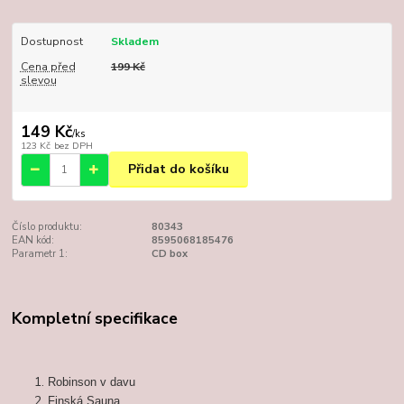
Dostupnost
Skladem
Cena před
199 Kč
slevou
149 Kč
/
ks
123 Kč
bez DPH
Přidat do košíku
Číslo produktu:
80343
EAN kód:
8595068185476
Parametr 1:
CD box
Kompletní specifikace
Robinson v davu
Finská Sauna