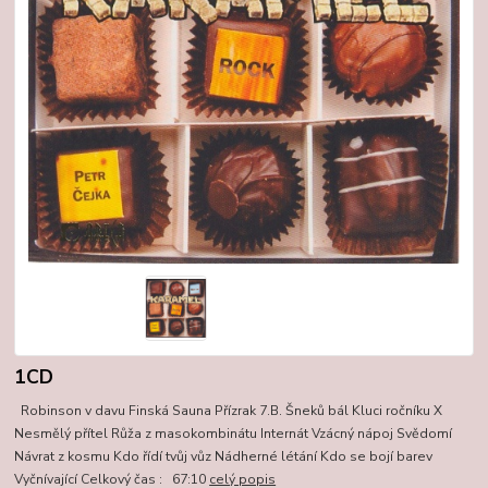
1CD
Robinson v davu Finská Sauna Přízrak 7.B. Šneků bál Kluci ročníku X
Nesmělý přítel Růža z masokombinátu Internát Vzácný nápoj Svědomí
Návrat z kosmu Kdo řídí tvůj vůz Nádherné létání Kdo se bojí barev
Vyčnívající Celkový čas : 67:10
celý popis