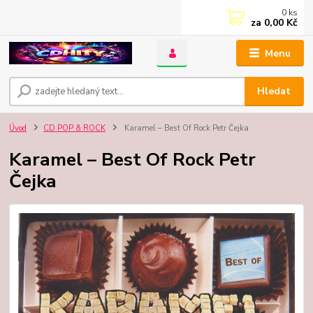
0
ks
za
0,00 Kč
Menu
Hledat
Úvod
CD POP & ROCK
Karamel – Best Of Rock Petr Čejka
Karamel – Best Of Rock Petr
Čejka