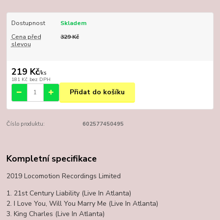
Dostupnost
Skladem
Cena před
329 Kč
slevou
219 Kč
/
ks
181 Kč
bez DPH
Přidat do košíku
Číslo produktu:
602577450495
Kompletní specifikace
2019 Locomotion Recordings Limited
1. 21st Century Liability (Live In Atlanta)
2. I Love You, Will You Marry Me (Live In Atlanta)
3. King Charles (Live In Atlanta)