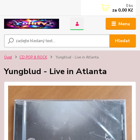
0
ks
za
0,00 Kč
Menu
Hledat
Úvod
CD POP & ROCK
Yungblud - Live in Atlanta
Yungblud - Live in Atlanta