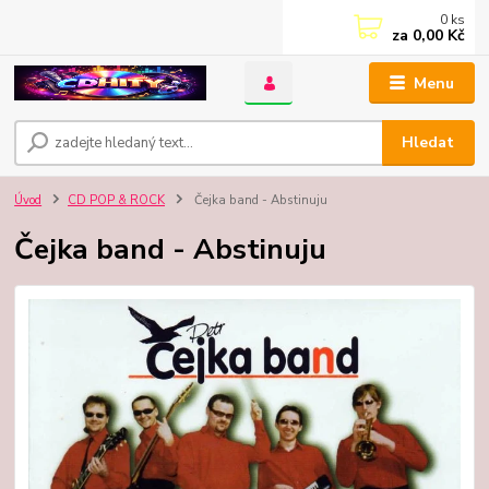
0
ks
za
0,00 Kč
Menu
Hledat
Úvod
CD POP & ROCK
Čejka band - Abstinuju
Čejka band - Abstinuju