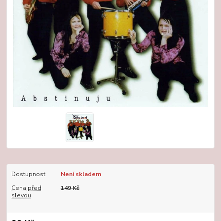
Dostupnost
Není skladem
Cena před
149 Kč
slevou