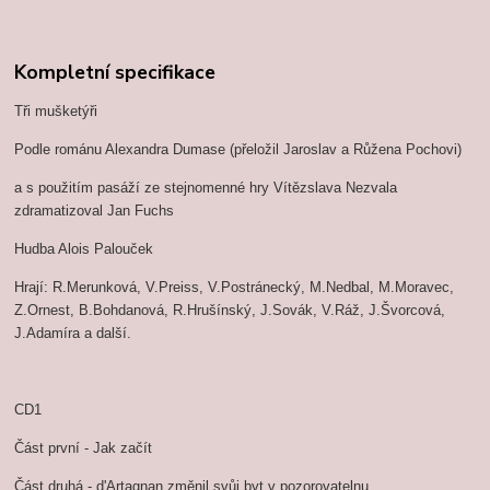
Kompletní specifikace
Tři mušketýři
Podle románu Alexandra Dumase (přeložil Jaroslav a Růžena Pochovi)
a s použitím pasáží ze stejnomenné hry Vítězslava Nezvala
zdramatizoval Jan Fuchs
Hudba Alois Palouček
Hrají: R.Merunková, V.Preiss, V.Postránecký, M.Nedbal, M.Moravec,
Z.Ornest, B.Bohdanová, R.Hrušínský, J.Sovák, V.Ráž, J.Švorcová,
J.Adamíra a další.
CD1
Část první - Jak začít
Část druhá - d'Artagnan změnil svůj byt v pozorovatelnu