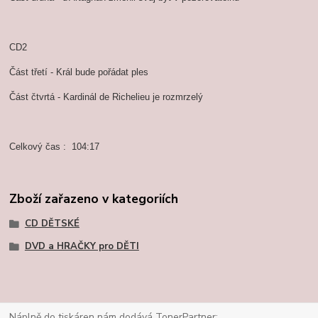
CD2
Část třetí - Král bude pořádat ples
Část čtvrtá - Kardinál de Richelieu je rozmrzelý
Celkový čas : 104:17
Zboží zařazeno v kategoriích
CD DĚTSKÉ
DVD a HRAČKY pro DĚTI
Náplně do tiskáren nám dodává TonerPartner: