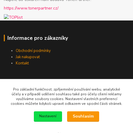
https://www.tonerpartner.cz/
Informace pro zákazníky
Obchodní podmínky
Jak nakupovat
Kontakt
Pro základní funkčnost, zpříjemnění používání webu, analytické
účely a v případě udělení souhlasu také pro účely cílení reklamy
využíváme soubory cookies. Nastavení vlastních preferencí
cookies můžete kdykoli upravit odkazem ve spodní části stránek.
Telefon / email
Souhlasím
Nastavení
+420 602 213 111
new-studio@seznam.cz