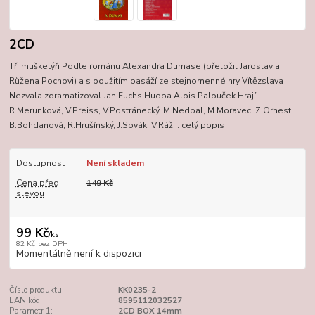
2CD
Tři mušketýři Podle románu Alexandra Dumase (přeložil Jaroslav a
Růžena Pochovi) a s použitím pasáží ze stejnomenné hry Vítězslava
Nezvala zdramatizoval Jan Fuchs Hudba Alois Palouček Hrají:
R.Merunková, V.Preiss, V.Postránecký, M.Nedbal, M.Moravec, Z.Ornest,
B.Bohdanová, R.Hrušínský, J.Sovák, V.Ráž...
celý popis
Dostupnost
Není skladem
Cena před
149 Kč
slevou
99 Kč
/
ks
82 Kč
bez DPH
Momentálně není k dispozici
Číslo produktu:
KK0235-2
EAN kód:
8595112032527
Parametr 1:
2CD BOX 14mm