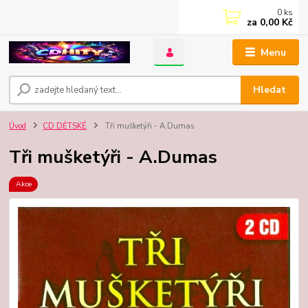
0
ks
za
0,00 Kč
Menu
Hledat
Úvod
CD DĚTSKÉ
Tři mušketýři - A.Dumas
Tři mušketýři - A.Dumas
Akce