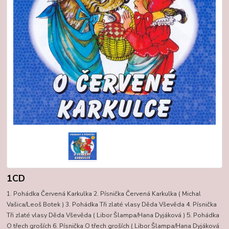
1CD
1. Pohádka Červená Karkulka 2. Písnička Červená Karkulka ( Michal
Vašica/Leoš Botek ) 3. Pohádka Tři zlaté vlasy Děda Vševěda 4. Písnička
Tři zlaté vlasy Děda Vševěda ( Libor Šlampa/Hana Dyjáková ) 5. Pohádka
O třech groších 6. Písnička O třech groších ( Libor Šlampa/Hana Dyjáková