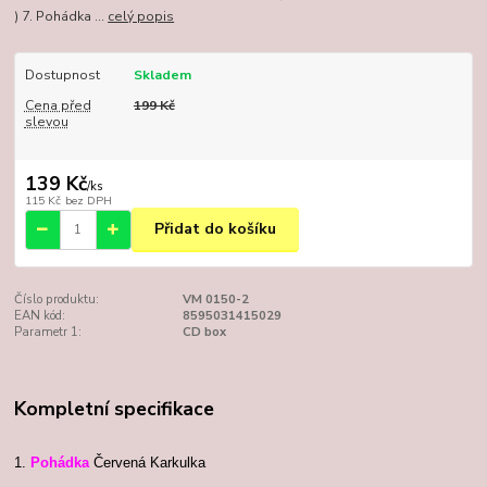
) 7. Pohádka ...
celý popis
Dostupnost
Skladem
Cena před
199 Kč
slevou
139 Kč
/
ks
115 Kč
bez DPH
Přidat do košíku
Číslo produktu:
VM 0150-2
EAN kód:
8595031415029
Parametr 1:
CD box
Kompletní specifikace
1.
Pohádka
Červená Karkulka