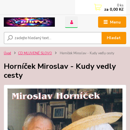
0
ks
za
0,00 Kč
Menu
Hledat
Úvod
CD MLUVENÉ SLOVO
Horníček Miroslav - Kudy vedly cesty
Horníček Miroslav - Kudy vedly
cesty