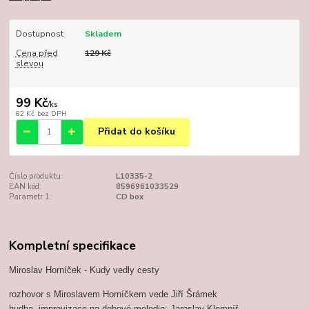
Dostupnost
Skladem
Cena před
129 Kč
slevou
99 Kč
/
ks
82 Kč
bez DPH
Přidat do košíku
Číslo produktu:
L10335-2
EAN kód:
8596961033529
Parametr 1:
CD box
Kompletní specifikace
Miroslav Horníček - Kudy vedly cesty
rozhovor s Miroslavem Horníčkem vede Jiří Šrámek
hudba, improvizace na dobové melodie: Jaroslav Klempíř